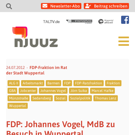
Newsletter-Abo
Beitrag schreiben
24.07.2012
FDP-Fraktion im Rat
der Stadt Wuppertal
ALG II
Arbeitsmarkt
Barmen
FDP
FDP-Ratsfraktion
Fraktion
GBA
Jobcenter
Johannes Vogel
Jörn Suika
Marcel Hafke
Münzstraße
Sedansberg
Sozial
Sozialpolitik
Thomas Lenz
Wuppertal
FDP: Johannes Vogel, MdB zu
Besuch in Wuppertal