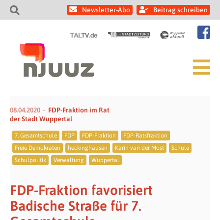
Newsletter-Abo
Beitrag schreiben
08.04.2020
FDP-Fraktion im Rat
der Stadt Wuppertal
7. Gesamtschule
FDP
FDP-Fraktion
FDP-Ratsfraktion
Freie Demokraten
heckinghausen
Karin van der Most
Schule
Schulpolitik
Verwaltung
Wuppertal
FDP-Fraktion favorisiert
Badische Straße für 7.