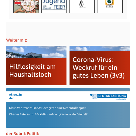
Weiter mit:
Corona-Virus:
Hilflosigkeit am
Weckruf für ein
Haushaltsloch
gutes Leben (3v3)
Aktuell in
der
Klaus Voormann: Ein Star, der gerne eine Nebenrolle spielt
Charles Petersohn: Rückblick auf den ‚Karneval der Vielfalt‘
der Rubrik Politik