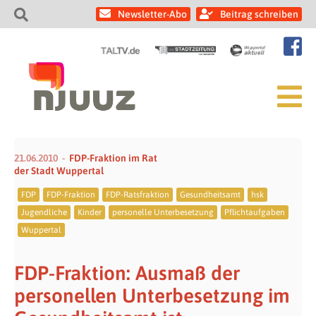
Newsletter-Abo
Beitrag schreiben
21.06.2010
FDP-Fraktion im Rat
der Stadt Wuppertal
FDP
FDP-Fraktion
FDP-Ratsfraktion
Gesundheitsamt
hsk
Jugendliche
Kinder
personelle Unterbesetzung
Pflichtaufgaben
Wuppertal
FDP-Fraktion: Ausmaß der
personellen Unterbesetzung im