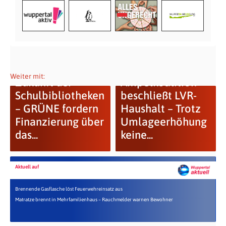
Weiter mit:
Zukunft der
Ampelkoalition
Schulbibliotheken
beschließt LVR-
– GRÜNE fordern
Haushalt – Trotz
Finanzierung über
Umlageerhöhung
das...
keine...
Aktuell auf
Brennende Gasflasche löst Feuerwehreinsatz aus
Matratze brennt in Mehrfamilienhaus – Rauchmelder warnen Bewohner