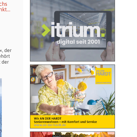
chs
kt...
«, der
ehört
 der