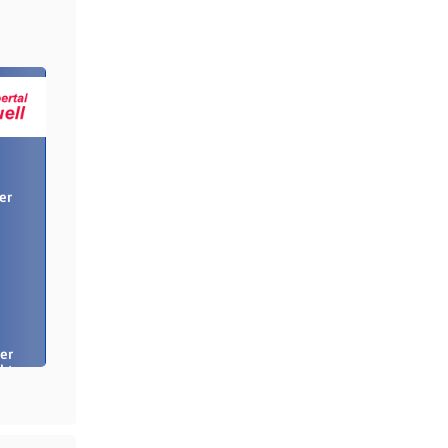
er
er
bt