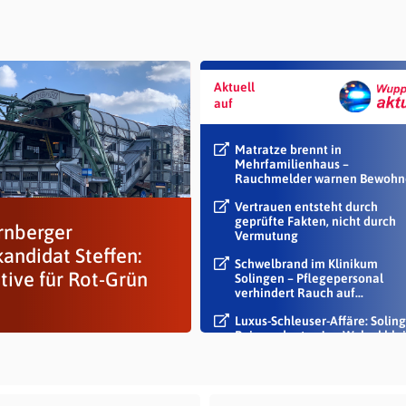
Aktuell
auf
Matratze brennt in
Mehrfamilienhaus –
Rauchmelder warnen Bewohn
Vertrauen entsteht durch
geprüfte Fakten, nicht durch
rnberger
Vermutung
andidat Steffen:
Schwelbrand im Klinikum
ative für Rot-Grün
Solingen – Pflegepersonal
verhindert Rauch auf...
Luxus-Schleuser-Affäre: Soling
Beigeordneter Jan Welzel blei
im Dienst