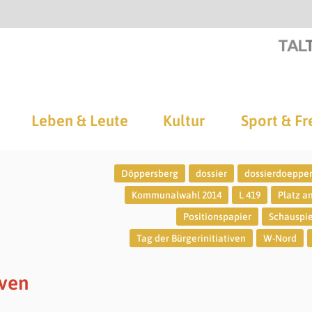
Leben & Leute
Kultur
Sport & Fr
Döppersberg
dossier
dossierdoeppe
Kommunalwahl 2014
L 419
Platz a
Positionspapier
Schauspi
Tag der Bürgerinitiativen
W-Nord
iven