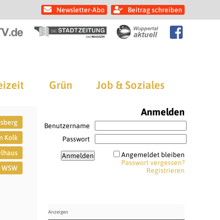
Newsletter-Abo
Beitrag schreiben
eizeit
Grün
Job & Soziales
Anmelden
rsberg
Benutzername
m Kolk
Passwort
elhaus
Angemeldet bleiben
Passwort vergessen?
WSW
Registrieren