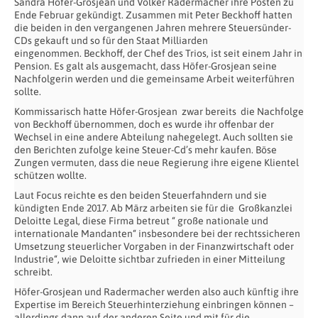
Sandra Höfer-Grosjean und Volker Radermacher ihre Posten zu
Ende Februar gekündigt. Zusammen mit Peter Beckhoff hatten
die beiden in den vergangenen Jahren mehrere Steuersünder-
CDs gekauft und so für den Staat Milliarden
eingenommen. Beckhoff, der Chef des Trios, ist seit einem Jahr in
Pension. Es galt als ausgemacht, dass Höfer-Grosjean seine
Nachfolgerin werden und die gemeinsame Arbeit weiterführen
sollte.
Kommissarisch hatte Höfer-Grosjean zwar bereits die Nachfolge
von Beckhoff übernommen, doch es wurde ihr offenbar der
Wechsel in eine andere Abteilung nahegelegt. Auch sollten sie
den Berichten zufolge keine Steuer-Cd’s mehr kaufen. Böse
Zungen vermuten, dass die neue Regierung ihre eigene Klientel
schützen wollte.
Laut Focus reichte es den beiden Steuerfahndern und sie
kündigten Ende 2017. Ab März arbeiten sie für die Großkanzlei
Deloitte Legal, diese Firma betreut “ große nationale und
internationale Mandanten“ insbesondere bei der rechtssicheren
Umsetzung steuerlicher Vorgaben in der Finanzwirtschaft oder
Industrie“, wie Deloitte sichtbar zufrieden in einer Mitteilung
schreibt.
Höfer-Grosjean und Radermacher werden also auch künftig ihre
Expertise im Bereich Steuerhinterziehung einbringen können –
allerdings dann auf der anderen Seite und mit für die