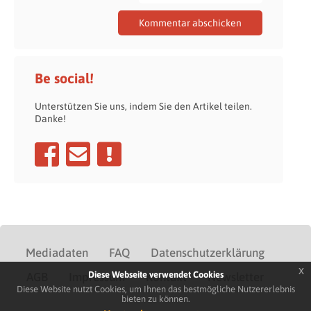
Be social!
Unterstützen Sie uns, indem Sie den Artikel teilen.
Danke!
Mediadaten
FAQ
Datenschutzerklärung
x
Diese Webseite verwendet Cookies
AGB
Impressum
Kontakt
Newsletter
Diese Website nutzt Cookies, um Ihnen das bestmögliche Nutzererlebnis
bieten zu können.