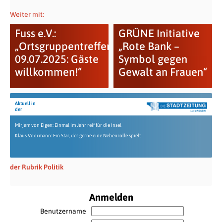
Weiter mit:
Fuss e.V.:
GRÜNE Initiative
„Ortsgruppentreffen
„Rote Bank –
09.07.2025: Gäste
Symbol gegen
willkommen!“
Gewalt an Frauen“
Aktuell in
der
Mirjam von Eigen: Einmal im Jahr reif für die Insel
Klaus Voormann: Ein Star, der gerne eine Nebenrolle spielt
der Rubrik Politik
Anmelden
Benutzername