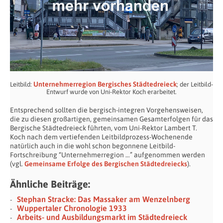
Unternehmerregion Bergisches Städtedreieck
Leitbild:
; der Leitbild-
Entwurf wurde von Uni-Rektor Koch erarbeitet.
Entsprechend sollten die bergisch-integren Vorgehensweisen,
die zu diesen großartigen, gemeinsamen Gesamterfolgen für das
Bergische Städtedreieck führten, vom Uni-Rektor Lambert T.
Koch nach dem vertiefenden Leitbildprozess-Wochenende
natürlich auch in die wohl schon begonnene Leitbild-
Fortschreibung “Unternehmerregion …” aufgenommen werden
(vgl.
Gemeinsame Erfolge des Bergischen Städtedreiecks
).
Ähnliche Beiträge:
Stephan Stracke: Das Massaker am Wenzelnberg
Wuppertaler Chronologie 1933
Arbeits- und Ausbildungsmarkt im Städtedreieck