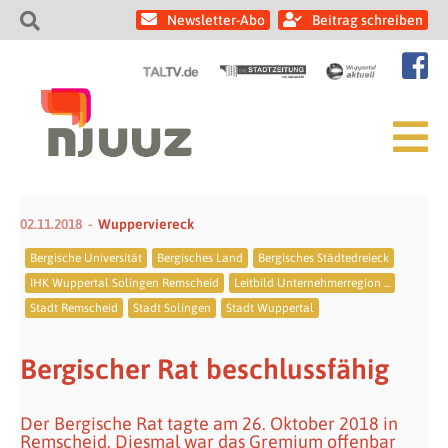
Newsletter-Abo
Beitrag schreiben
02.11.2018
Wupperviereck
Bergische Universität
Bergisches Land
Bergisches Städtedreieck
IHK Wuppertal Solingen Remscheid
Leitbild Unternehmerregion ...
Stadt Remscheid
Stadt Solingen
Stadt Wuppertal
Bergischer Rat beschlussfähig
Der Bergische Rat tagte am 26. Oktober 2018 in
Remscheid. Diesmal war das Gremium offenbar