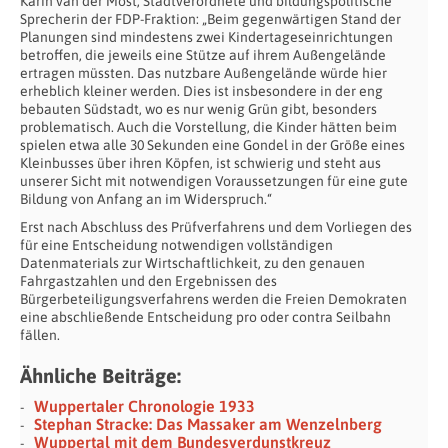
Karin van der Most, Stadtverordnete und bildungspolitische
Sprecherin der FDP-Fraktion: „Beim gegenwärtigen Stand der
Planungen sind mindestens zwei Kindertageseinrichtungen
betroffen, die jeweils eine Stütze auf ihrem Außengelände
ertragen müssten. Das nutzbare Außengelände würde hier
erheblich kleiner werden. Dies ist insbesondere in der eng
bebauten Südstadt, wo es nur wenig Grün gibt, besonders
problematisch. Auch die Vorstellung, die Kinder hätten beim
spielen etwa alle 30 Sekunden eine Gondel in der Größe eines
Kleinbusses über ihren Köpfen, ist schwierig und steht aus
unserer Sicht mit notwendigen Voraussetzungen für eine gute
Bildung von Anfang an im Widerspruch.“
Erst nach Abschluss des Prüfverfahrens und dem Vorliegen des
für eine Entscheidung notwendigen vollständigen
Datenmaterials zur Wirtschaftlichkeit, zu den genauen
Fahrgastzahlen und den Ergebnissen des
Bürgerbeteiligungsverfahrens werden die Freien Demokraten
eine abschließende Entscheidung pro oder contra Seilbahn
fällen.
Ähnliche Beiträge:
Wuppertaler Chronologie 1933
Stephan Stracke: Das Massaker am Wenzelnberg
Wuppertal mit dem Bundesverdunstkreuz