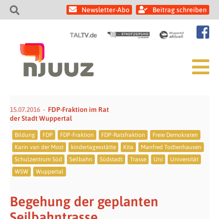
Newsletter-Abo
Beitrag schreiben
15.07.2016
FDP-Fraktion im Rat
der Stadt Wuppertal
Bildung
FDP
FDP-Fraktion
FDP-Ratsfraktion
Freie Demokraten
Karin van der Most
kindertagesstätte
Kita
Manfred Todtenhausen
Schulzentrum Süd
Seilbahn
Südstadt
Trasse
Uni
Universität
WSW
Wuppertal
Begehung der geplanten
Seilbahntrasse