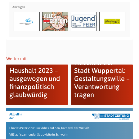
Weiter mit:
Haushalt der
Haushalt 2023 –
Stadt Wuppertal:
ausgewogen und
Gestaltungswille –
finanzpolitisch
Verantwortung
glaubwürdig
tragen
Aktuell in
der
Charles Petersohn: Rückblick auf den ‚Karneval der Vielfalt‘
VBS auf spannender Stippvisite in Schwerin