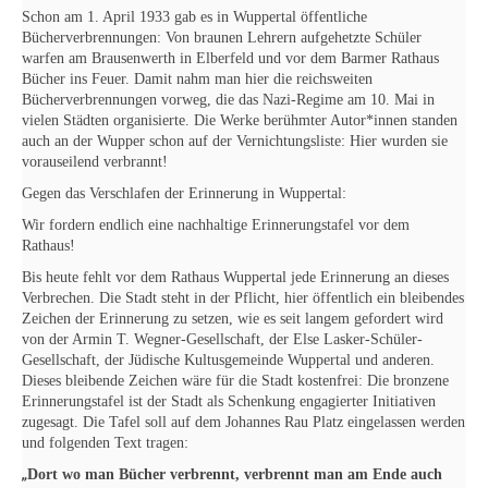
Schon am 1. April 1933 gab es in Wuppertal öffentliche
Bücherverbrennungen: Von braunen
Lehrern aufgehetzte Schüler
warfen am Brausenwerth in Elberfeld und vor dem Barmer Rathaus
Bücher ins Feuer. Damit nahm man hier die reichsweiten
Bücherverbrennungen vorweg, die das
Nazi-Regime am 10. Mai in
vielen Städten organisierte. Die Werke berühmter Autor*innen standen
auch an der Wupper schon auf der Vernichtungsliste: Hier wurden sie
vorauseilend verbrannt!
Gegen das Verschlafen der Erinnerung in Wuppertal:
Wir fordern endlich eine nachhaltige Erinnerungstafel vor dem
Rathaus!
Bis heute fehlt vor dem Rathaus Wuppertal jede Erinnerung an dieses
Verbrechen. Die Stadt steht in
der Pflicht, hier öffentlich ein bleibendes
Zeichen der Erinnerung zu setzen, wie es seit langem
gefordert wird
von der Armin T. Wegner-Gesellschaft, der Else Lasker-Schüler-
Gesellschaft, der
Jüdische Kultusgemeinde Wuppertal und anderen.
Dieses bleibende Zeichen wäre für die Stadt
kostenfrei: Die bronzene
Erinnerungstafel ist der Stadt als Schenkung engagierter Initiativen
zugesagt. Die Tafel soll auf dem Johannes Rau Platz eingelassen werden
und folgenden Text tragen:
„
Dort wo man Bücher verbrennt, verbrennt man am Ende auch