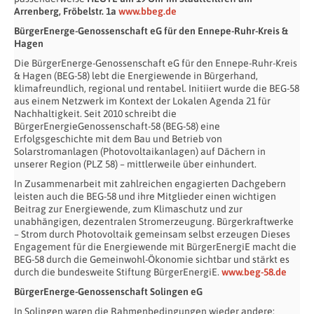
Arrenberg, Fröbelstr. 1a
www.bbeg.de
BürgerEnerge-Genossenschaft eG für den Ennepe-Ruhr-Kreis &
Hagen
Die BürgerEnerge-Genossenschaft eG für den Ennepe-Ruhr-Kreis
& Hagen (BEG-58) lebt die Energiewende in Bürgerhand,
klimafreundlich, regional und rentabel. Initiiert wurde die BEG-58
aus einem Netzwerk im Kontext der Lokalen Agenda 21 für
Nachhaltigkeit. Seit 2010 schreibt die
BürgerEnergieGenossenschaft-58 (BEG-58) eine
Erfolgsgeschichte mit dem Bau und Betrieb von
Solarstromanlagen (Photovoltaikanlagen) auf Dächern in
unserer Region (PLZ 58) – mittlerweile über einhundert.
In Zusammenarbeit mit zahlreichen engagierten Dachgebern
leisten auch die BEG-58 und ihre Mitglieder einen wichtigen
Beitrag zur Energiewende, zum Klimaschutz und zur
unabhängigen, dezentralen Stromerzeugung. Bürgerkraftwerke
– Strom durch Photovoltaik gemeinsam selbst erzeugen Dieses
Engagement für die Energiewende mit BürgerEnergiE macht die
BEG-58 durch die Gemeinwohl-Ökonomie sichtbar und stärkt es
durch die bundesweite Stiftung BürgerEnergiE.
www.beg-58.de
BürgerEnerge-Genossenschaft Solingen eG
In Solingen waren die Rahmenbedingungen wieder andere: