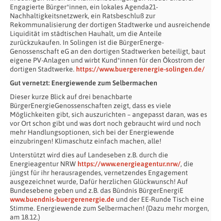
Engagierte Bürger*innen, ein lokales Agenda21-
Nachhaltigkeitsnetzwerk, ein Ratsbeschluß zur
Rekommunalisierung der dortigen Stadtwerke und ausreichende
Liquidität im städtischen Hauhalt, um die Anteile
zurückzukaufen. In Solingen ist die BürgerEnerge-
Genossenschaft eG an den dortigen Stadtwerken beteiligt, baut
eigene PV-Anlagen und wirbt Kund*innen für den Ökostrom der
dortigen Stadtwerke.
https://www.buergerenergie-solingen.de/
Gut vernetzt: Energiewende zum Selbermachen
Dieser kurze Blick auf drei benachbarte
BürgerEnergieGenossenschaften zeigt, dass es viele
Möglichkeiten gibt, sich auszurichten – angepasst daran, was es
vor Ort schon gibt und was dort noch gebraucht wird und noch
mehr Handlungsoptionen, sich bei der Energiewende
einzubringen! Klimaschutz einfach machen, alle!
Unterstützt wird dies auf Landeseben z.B. durch die
Energieagentur NRW
https://www.energieagentur.nrw/
, die
jüngst für ihr herausragendes, vernetzendes Engagement
ausgezeichnet wurde, Dafür herzlichen Glückwunsch! Auf
Bundesebene geben und z.B. das Bündnis BürgerEnergiE
www.buendnis-buergerenergie.de
und der EE-Runde Tisch eine
Stimme. Energiewende zum Selbermachen! (Dazu mehr morgen,
am 18.12.)