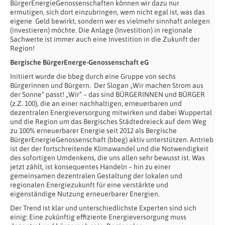
BürgerEnergieGenossenschaften können wir dazu nur
ermutigen, sich dort einzubringen, wem nicht egal ist, was das
eigene Geld bewirkt, sondern wer es vielmehr sinnhaft anlegen
(investieren) möchte. Die Anlage (Investition) in regionale
Sachwerte ist immer auch eine Investition in die Zukunft der
Region!
Bergische BürgerEnerge-Genossenschaft eG
Initiiert wurde die bbeg durch eine Gruppe von sechs
Bürgerinnen und Bürgern. Der Slogan „Wir machen Strom aus
der Sonne“ passt! „Wir“ – das sind BÜRGERINNEN und BÜRGER
(z.Z. 100), die an einer nachhaltigen, erneuerbaren und
dezentralen Energieversorgung mitwirken und dabei Wuppertal
und die Region um das Bergisches Städtedreieck auf dem Weg
zu 100% erneuerbarer Energie seit 2012 als Bergische
BürgerEnergieGenossenschaft (bbeg) aktiv unterstützen. Antrieb
ist der der fortschreitende Klimawandel und die Notwendigkeit
des sofortigen Umdenkens, die uns allen sehr bewusst ist. Was
jetzt zählt, ist konsequentes Handeln – hin zu einer
gemeinsamen dezentralen Gestaltung der lokalen und
regionalen Energiezukunft für eine verstärkte und
eigenständige Nutzung erneuerbarer Energien.
Der Trend ist klar und unterschiedlichste Experten sind sich
einig: Eine zukünftig effiziente Energieversorgung muss