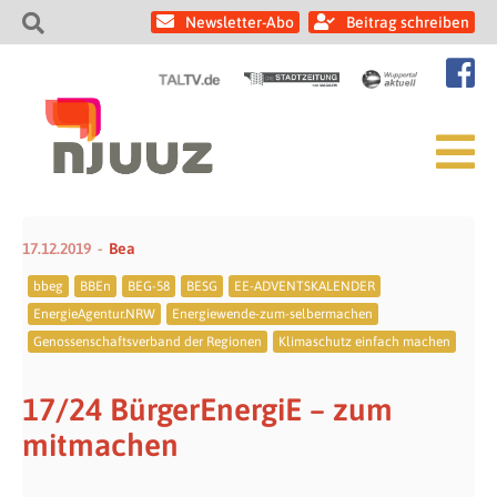
Newsletter-Abo
Beitrag schreiben
17.12.2019
Bea
bbeg
BBEn
BEG-58
BESG
EE-ADVENTSKALENDER
EnergieAgentur.NRW
Energiewende-zum-selbermachen
Genossenschaftsverband der Regionen
Klimaschutz einfach machen
17/24 BürgerEnergiE – zum
mitmachen