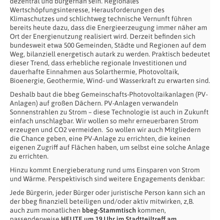
dezentral und bürgernah sein. Regionales
Wertschöpfungsinteresse, Herausforderungen des
Klimaschutzes und schlichtweg technische Vernunft führen
bereits heute dazu, dass die Energieerzeugung immer näher am
Ort der Energienutzung realisiert wird. Derzeit befinden sich
bundesweit etwa 500 Gemeinden, Städte und Regionen auf dem
Weg, bilanziell energetisch autark zu werden. Praktisch bedeutet
dieser Trend, dass erhebliche regionale Investitionen und
dauerhafte Einnahmen aus Solarthermie, Photovoltaik,
Bioenergie, Geothermie, Wind- und Wasserkraft zu erwarten sind.
Deshalb baut die bbeg Gemeinschafts-Photovoltaikanlagen (PV-
Anlagen) auf großen Dächern. PV-Anlagen verwandeln
Sonnenstrahlen zu Strom – diese Technologie ist auch in Zukunft
einfach unschlagbar. Wir wollen so mehr erneuerbaren Strom
erzeugen und CO2 vermeiden. So wollen wir auch Mitgliedern
die Chance geben, eine PV-Anlage zu errichten, die keinen
eigenen Zugriff auf Flächen haben, um selbst eine solche Anlage
zu errichten.
Hinzu kommt Energieberatung rund ums Einsparen von Strom
und Wärme. Perspektivisch sind weitere Engagements denkbar:
Jede Bürgerin, jeder Bürger oder juristische Person kann sich an
der bbeg finanziell beteiligen und/oder aktiv mitwirken, z,B.
auch zum monatlichen
bbeg-Stammtisch
kommen,
passenderweise
HEUTE um 19 Uhr im Stadtteiltreff am