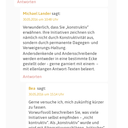
Antworten
Michael Lander
sagt:
30.05.2016 um 10:48 Uhr
Verwunderlich, dass Sie „konstruktiv“
erwähnen. Ihre Initiativen zeichnen sich
nämlich nicht durch Konstruktivität aus,
sondern durch permanente Dagegen- und
Verweigerungs-Haltung.
Andersdenkende und Andersschreibende
werden entweder in eine bestimmte Ecke
gestellt oder – gerne garniert mit einem
–
mit ellenlangen Antwort-Texten beleert.
Antworten
Bea
sagt:
30.05.2016 um 15:14 Uhr
Gerne versuche ich, mich zukünftig kürzer
zu fassen.
Vorwurfsvoll beschreiben Sie, was viele
Initiativen selbst empfinden – „nicht
kontruktiv“. Als „konstruktiv“ wurde und
wird mit Alternativvorschlägen „kritischer“