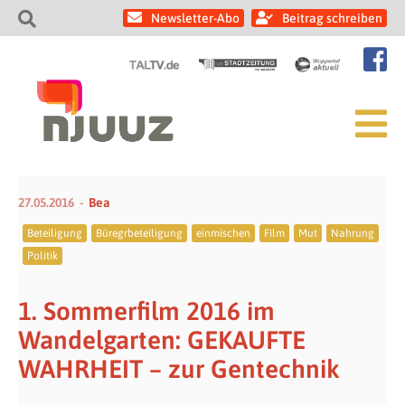
Newsletter-Abo
Beitrag schreiben
27.05.2016
Bea
Beteiligung
Büregrbeteiligung
einmischen
Film
Mut
Nahrung
Politik
1. Sommerfilm 2016 im
Wandelgarten: GEKAUFTE
WAHRHEIT – zur Gentechnik