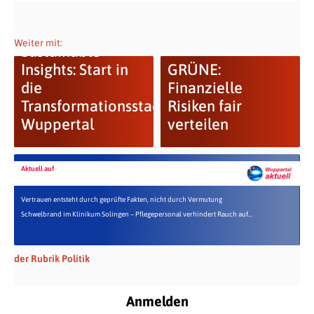
Weiter mit:
Sustainable
Insights: Start in
GRÜNE:
die
Finanzielle
Transformationsstadt
Risiken fair
Wuppertal
verteilen
Aktuell auf
Vertrauen entsteht durch geprüfte Fakten, nicht durch Vermutung
Schwelbrand im Klinikum Solingen – Pflegepersonal verhindert Rauch auf...
der Rubrik Politik
Anmelden