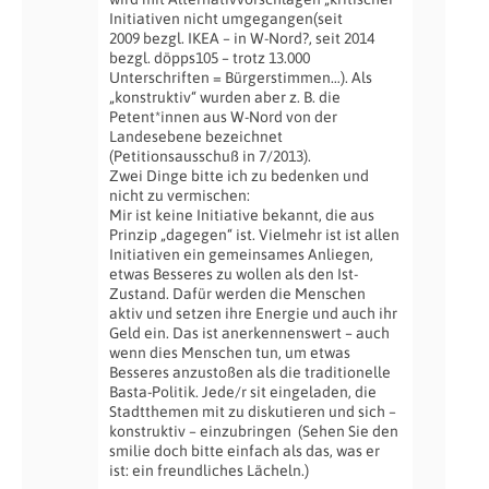
Initiativen nicht umgegangen(seit
2009 bezgl. IKEA – in W-Nord?, seit 2014
bezgl. döpps105 – trotz 13.000
Unterschriften = Bürgerstimmen…). Als
„konstruktiv“ wurden aber z. B. die
Petent*innen aus W-Nord von der
Landesebene bezeichnet
(Petitionsausschuß in 7/2013).
Zwei Dinge bitte ich zu bedenken und
nicht zu vermischen:
Mir ist keine Initiative bekannt, die aus
Prinzip „dagegen“ ist. Vielmehr ist ist allen
Initiativen ein gemeinsames Anliegen,
etwas Besseres zu wollen als den Ist-
Zustand. Dafür werden die Menschen
aktiv und setzen ihre Energie und auch ihr
Geld ein. Das ist anerkennenswert – auch
wenn dies Menschen tun, um etwas
Besseres anzustoßen als die traditionelle
Basta-Politik. Jede/r sit eingeladen, die
Stadtthemen mit zu diskutieren und sich –
konstruktiv – einzubringen
(Sehen Sie den
smilie doch bitte einfach als das, was er
ist: ein freundliches Lächeln.)