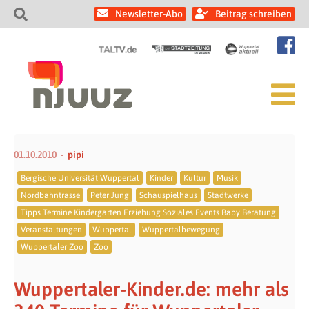
Newsletter-Abo
Beitrag schreiben
01.10.2010
pipi
Bergische Universität Wuppertal
Kinder
Kultur
Musik
Nordbahntrasse
Peter Jung
Schauspielhaus
Stadtwerke
Tipps Termine Kindergarten Erziehung Soziales Events Baby Beratung
Veranstaltungen
Wuppertal
Wuppertalbewegung
Wuppertaler Zoo
Zoo
Wuppertaler-Kinder.de: mehr als