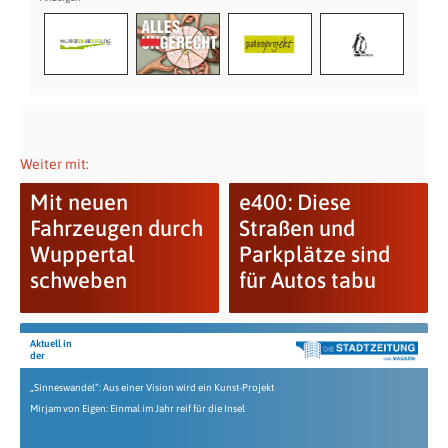
Weiter mit:
Mit neuen
e400: Diese
Fahrzeugen durch
Straßen und
Wuppertal
Parkplätze sind
schweben
für Autos tabu
Aktuell in
der
„Sinneswandel“: Aus einer Vision wird ein Kunst-Projekt
Mirjam von Eigen: Einmal im Jahr reif für die Insel