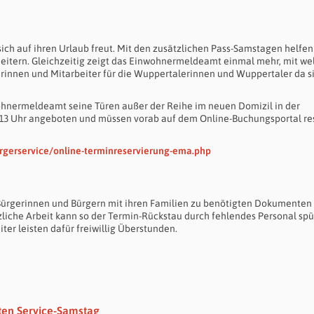
sich auf ihren Urlaub freut. Mit den zusätzlichen Pass-Samstagen helfen
eitern. Gleichzeitig zeigt das Einwohnermeldeamt einmal mehr, mit w
erinnen und Mitarbeiter für die Wuppertalerinnen und Wuppertaler da si
inwohnermeldeamt seine Türen außer der Reihe im neuen Domizil in der
13 Uhr angeboten und müssen vorab auf dem Online-Buchungsportal res
rgerservice/online-terminreservierung-ema.php
Bürgerinnen und Bürgern mit ihren Familien zu benötigten Dokumenten 
zliche Arbeit kann so der Termin-Rückstau durch fehlendes Personal sp
er leisten dafür freiwillig Überstunden.
en Service-Samstag