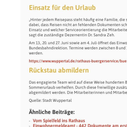
Einsatz für den Urlaub
„Hinter jedem Reisepass steht häufig eine Familie, die 
dabei, dass Reisen nicht an fehlenden Dokumenten sch
Einsatz und welcher Serviceorientierung die Mitarbeit
sagt die zuständige Dezernentin Dr. Sandra Zeh.
Am 13., 20. und 27. Juni sowie am 4. Juli öffnet das E
Bundesbahndirektion. Termine werden zwischen 8 und 
werden.
https://www.wuppertal.de/rathaus-buergerservice/bue
Rückstau abmildern
Das engagierte Team wird auf diese Weise hunderten 
Sommerurlaub verhelfen. Durch diese freiwillige zusät
abgemildert werden. Die Mitarbeiterinnen und Mitarbeit
Quelle: Stadt Wuppertal
Ähnliche Beiträge:
Vom Spielfeld ins Rathaus
Einwohnermeldeamt - 442 Dokumente am erst