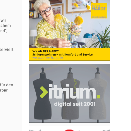
 wir
elchem
nd“,
erviert
für den
ürbar