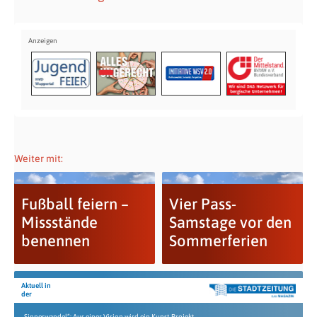
Weiter mit:
Fußball feiern –
Vier Pass-
Missstände
Samstage vor den
benennen
Sommerferien
Aktuell in
der
„Sinneswandel“: Aus einer Vision wird ein Kunst-Projekt