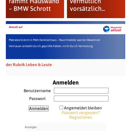
rammt Hauswand
vermutlich
– BMW Schrott
vorsätzlich...
Aktuell auf
Matratze brennt in Mehrfamilienhaus – Rauchmelder warnen Bewohner
Vertrauen entsteht durch geprüfte Fakten, nicht durch Vermutung
der Rubrik Leben & Leute
Anmelden
Benutzername
Passwort
Angemeldet bleiben
Passwort vergessen?
Registrieren