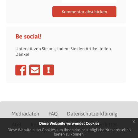
Be social!
Unterstützen Sie uns, indem Sie den Artikel teilen.
Danke!
Mediadaten
FAQ
Datenschutzerklärung
x
Diese Webseite verwendet Cookies
AGB
Impressum
Kontakt
Newsletter
Diese Website nutzt Cookies, um Ihnen das bestmögliche Nutzererlebnis
bieten zu können.