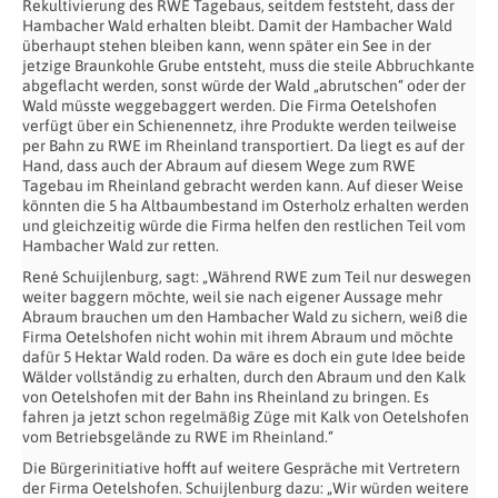
Rekultivierung des RWE Tagebaus, seitdem feststeht, dass der
Hambacher Wald erhalten bleibt. Damit der Hambacher Wald
überhaupt stehen bleiben kann, wenn später ein See in der
jetzige Braunkohle Grube entsteht, muss die steile Abbruchkante
abgeflacht werden, sonst würde der Wald „abrutschen“ oder der
Wald müsste weggebaggert werden. Die Firma Oetelshofen
verfügt über ein Schienennetz, ihre Produkte werden teilweise
per Bahn zu RWE im Rheinland transportiert. Da liegt es auf der
Hand, dass auch der Abraum auf diesem Wege zum RWE
Tagebau im Rheinland gebracht werden kann. Auf dieser Weise
könnten die 5 ha Altbaumbestand im Osterholz erhalten werden
und gleichzeitig würde die Firma helfen den restlichen Teil vom
Hambacher Wald zur retten.
René Schuijlenburg, sagt: „Während RWE zum Teil nur deswegen
weiter baggern möchte, weil sie nach eigener Aussage mehr
Abraum brauchen um den Hambacher Wald zu sichern, weiß die
Firma Oetelshofen nicht wohin mit ihrem Abraum und möchte
dafür 5 Hektar Wald roden. Da wäre es doch ein gute Idee beide
Wälder vollständig zu erhalten, durch den Abraum und den Kalk
von Oetelshofen mit der Bahn ins Rheinland zu bringen. Es
fahren ja jetzt schon regelmäßig Züge mit Kalk von Oetelshofen
vom Betriebsgelände zu RWE im Rheinland.“
Die Bürgerinitiative hofft auf weitere Gespräche mit Vertretern
der Firma Oetelshofen. Schuijlenburg dazu: „Wir würden weitere