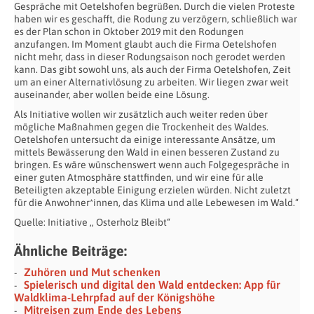
Gespräche mit Oetelshofen begrüßen. Durch die vielen Proteste
haben wir es geschafft, die Rodung zu verzögern, schließlich war
es der Plan schon in Oktober 2019 mit den Rodungen
anzufangen. Im Moment glaubt auch die Firma Oetelshofen
nicht mehr, dass in dieser Rodungsaison noch gerodet werden
kann. Das gibt sowohl uns, als auch der Firma Oetelshofen, Zeit
um an einer Alternativlösung zu arbeiten. Wir liegen zwar weit
auseinander, aber wollen beide eine Lösung.
Als Initiative wollen wir zusätzlich auch weiter reden über
mögliche Maßnahmen gegen die Trockenheit des Waldes.
Oetelshofen untersucht da einige interessante Ansätze, um
mittels Bewässerung den Wald in einen besseren Zustand zu
bringen. Es wäre wünschenswert wenn auch Folgegespräche in
einer guten Atmosphäre stattfinden, und wir eine für alle
Beteiligten akzeptable Einigung erzielen würden. Nicht zuletzt
für die Anwohner*innen, das Klima und alle Lebewesen im Wald.“
Quelle: Initiative ,, Osterholz Bleibt“
Ähnliche Beiträge:
Zuhören und Mut schenken
Spielerisch und digital den Wald entdecken: App für
Waldklima-Lehrpfad auf der Königshöhe
Mitreisen zum Ende des Lebens