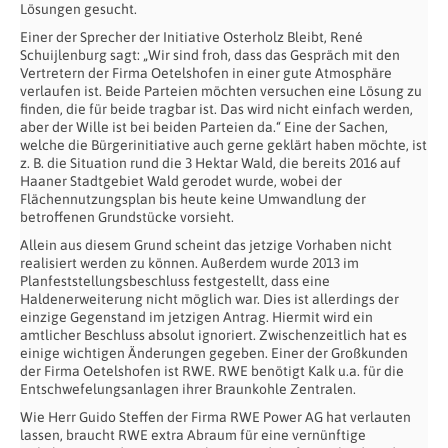
Lösungen gesucht.
Einer der Sprecher der Initiative Osterholz Bleibt, René
Schuijlenburg sagt: „Wir sind froh, dass das Gespräch mit den
Vertretern der Firma Oetelshofen in einer gute Atmosphäre
verlaufen ist. Beide Parteien möchten versuchen eine Lösung zu
finden, die für beide tragbar ist. Das wird nicht einfach werden,
aber der Wille ist bei beiden Parteien da.“ Eine der Sachen,
welche die Bürgerinitiative auch gerne geklärt haben möchte, ist
z. B. die Situation rund die 3 Hektar Wald, die bereits 2016 auf
Haaner Stadtgebiet Wald gerodet wurde, wobei der
Flächennutzungsplan bis heute keine Umwandlung der
betroffenen Grundstücke vorsieht.
Allein aus diesem Grund scheint das jetzige Vorhaben nicht
realisiert werden zu können. Außerdem wurde 2013 im
Planfeststellungsbeschluss festgestellt, dass eine
Haldenerweiterung nicht möglich war. Dies ist allerdings der
einzige Gegenstand im jetzigen Antrag. Hiermit wird ein
amtlicher Beschluss absolut ignoriert. Zwischenzeitlich hat es
einige wichtigen Änderungen gegeben. Einer der Großkunden
der Firma Oetelshofen ist RWE. RWE benötigt Kalk u.a. für die
Entschwefelungsanlagen ihrer Braunkohle Zentralen.
Wie Herr Guido Steffen der Firma RWE Power AG hat verlauten
lassen, braucht RWE extra Abraum für eine vernünftige