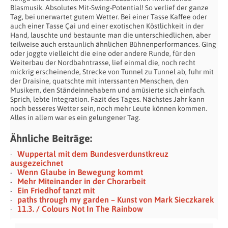
Blasmusik. Absolutes Mit-Swing-Potential! So verlief der ganze
Tag, bei unerwartet gutem Wetter. Bei einer Tasse Kaffee oder
auch einer Tasse Çai und einer exotischen Köstlichkeit in der
Hand, lauschte und bestaunte man die unterschiedlichen, aber
teilweise auch erstaunlich ähnlichen Bühnenperformances. Ging
oder joggte vielleicht die eine oder andere Runde, für den
Weiterbau der Nordbahntrasse, lief einmal die, noch recht
mickrig erscheinende, Strecke von Tunnel zu Tunnel ab, fuhr mit
der Draisine, quatschte mit interssanten Menschen, den
Musikern, den Ständeinnehabern und amüsierte sich einfach.
Sprich, lebte Integration. Fazit des Tages. Nächstes Jahr kann
noch besseres Wetter sein, noch mehr Leute können kommen.
Alles in allem war es ein gelungener Tag.
Ähnliche Beiträge:
Wuppertal mit dem Bundesverdunstkreuz
ausgezeichnet
Wenn Glaube in Bewegung kommt
Mehr Miteinander in der Chorarbeit
Ein Friedhof tanzt mit
paths through my garden – Kunst von Mark Sieczkarek
11.3. / Colours Not In The Rainbow