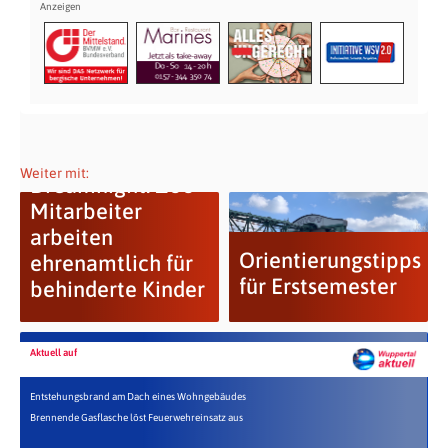
Weiter mit:
Dreamnight: Zoo-
Mitarbeiter
arbeiten
Orientierungstipps
ehrenamtlich für
für Erstsemester
behinderte Kinder
Aktuell auf
Entstehungsbrand am Dach eines Wohngebäudes
Brennende Gasflasche löst Feuerwehreinsatz aus