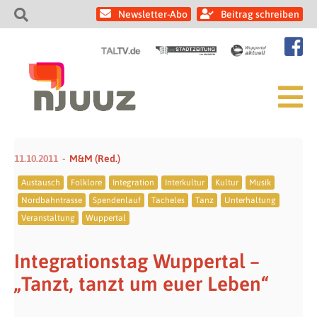
Newsletter-Abo
Beitrag schreiben
11.10.2011
M&M (Red.)
Austausch
Folklore
Integration
Interkultur
Kultur
Musik
Nordbahntrasse
Spendenlauf
Tacheles
Tanz
Unterhaltung
Veranstaltung
Wuppertal
Integrationstag Wuppertal –
„Tanzt, tanzt um euer Leben“