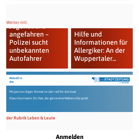
Weiter mit:
Jugendliche
angefahren –
Hilfe und
Polizei sucht
Informationen für
unbekannten
Allergiker: An der
Autofahrer
Wuppertaler...
Aktuell in
der
Mirjam von Eigen: Einmal im Jahr reif für die Insel
Klaus Voormann: Ein Star, der gerne eine Nebenrolle spielt
der Rubrik Leben & Leute
Anmelden