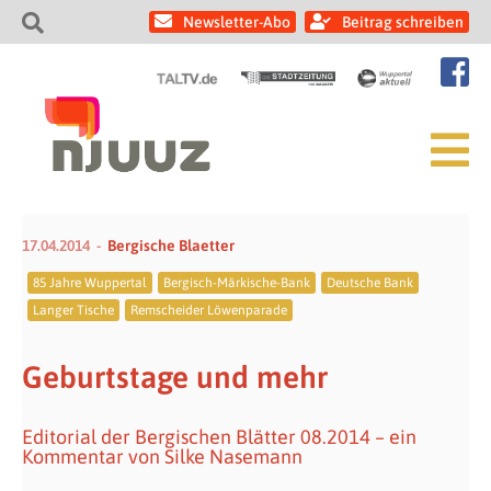
Newsletter-Abo
Beitrag schreiben
17.04.2014
Bergische Blaetter
85 Jahre Wuppertal
Bergisch-Märkische-Bank
Deutsche Bank
Langer Tische
Remscheider Löwenparade
Geburtstage und mehr
Editorial der Bergischen Blätter 08.2014 – ein
Kommentar von Silke Nasemann