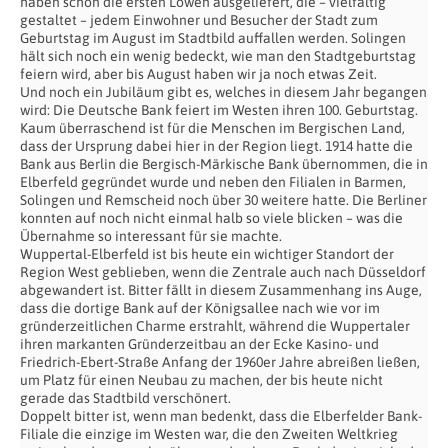
haben schon die ersten Löwen ausgeliefert, die – vielfältig
gestaltet – jedem Einwohner und Besucher der Stadt zum
Geburtstag im August im Stadtbild auffallen werden. Solingen
hält sich noch ein wenig bedeckt, wie man den Stadtgeburtstag
feiern wird, aber bis August haben wir ja noch etwas Zeit.
Und noch ein Jubiläum gibt es, welches in diesem Jahr begangen
wird: Die Deutsche Bank feiert im Westen ihren 100. Geburtstag.
Kaum überraschend ist für die Menschen im Bergischen Land,
dass der Ursprung dabei hier in der Region liegt. 1914 hatte die
Bank aus Berlin die Bergisch-Märkische Bank übernommen, die in
Elberfeld gegründet wurde und neben den Filialen in Barmen,
Solingen und Remscheid noch über 30 weitere hatte. Die Berliner
konnten auf noch nicht einmal halb so viele blicken – was die
Übernahme so interessant für sie machte.
Wuppertal-Elberfeld ist bis heute ein wichtiger Standort der
Region West geblieben, wenn die Zentrale auch nach Düsseldorf
abgewandert ist. Bitter fällt in diesem Zusammenhang ins Auge,
dass die dortige Bank auf der Königsallee nach wie vor im
gründerzeitlichen Charme erstrahlt, während die Wuppertaler
ihren markanten Gründerzeitbau an der Ecke Kasino- und
Friedrich-Ebert-Straße Anfang der 1960er Jahre abreißen ließen,
um Platz für einen Neubau zu machen, der bis heute nicht
gerade das Stadtbild verschönert.
Doppelt bitter ist, wenn man bedenkt, dass die Elberfelder Bank-
Filiale die einzige im Westen war, die den Zweiten Weltkrieg