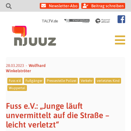
Newsletter-Abo
Beitrag schreiben
28.03.2023
Wolfhard
Winkelströter
Fuss e.V.
Fußgänger
Pressestelle Polizei
Verkehr
verletztes Kind
Wuppertal
Fuss e.V.: „Junge läuft
unvermittelt auf die Straße –
leicht verletzt“