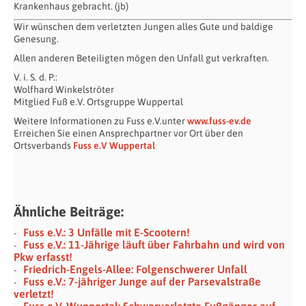
Krankenhaus gebracht. (jb)
Wir wünschen dem verletzten Jungen alles Gute und baldige
Genesung.
Allen anderen Beteiligten mögen den Unfall gut verkraften.
V. i. S. d. P.:
Wolfhard Winkelströter
Mitglied Fuß e.V. Ortsgruppe Wuppertal
Weitere Informationen zu Fuss e.V.unter
www.fuss-ev.de
Erreichen Sie einen Ansprechpartner vor Ort über den
Ortsverbands
Fuss e.V Wuppertal
Ähnliche Beiträge:
Fuss e.V.: 3 Unfälle mit E-Scootern!
Fuss e.V.: 11-Jährige läuft über Fahrbahn und wird von
Pkw erfasst!
Friedrich-Engels-Allee: Folgenschwerer Unfall
Fuss e.V.: 7-jähriger Junge auf der Parsevalstraße
verletzt!
Fuss e.V. Wuppertal: Schwerverletzte Fußgänger auf