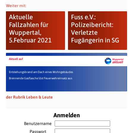
Weiter mit:
Aktuelle
Fuss e.V.:
Fallzahlen für
Polizeibericht:
Wuppertal,
Verletzte
5.Februar 2021
Fugängerin in SG
Aktuell auf
Entstehungsbrand am Dach eines Wohngebäudes
Brennende Gasflasche löst Feuerwehreinsatz aus
der Rubrik Leben & Leute
Anmelden
Benutzername
Passwort