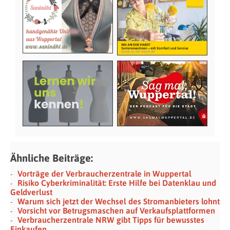
Ähnliche Beiträge:
Vorträge der Verbraucherzentrale in Wuppertal
Risiko Cyberkriminalität: Erste Hilfe bei Datenklau und
Geldverlust
Warum sich jetzt der Wechsel des Stromanbieters lohnt
Vorsicht vor Betrugsmaschen auf Verkaufsplattformen
Verbraucherzentrale NRW gibt Tipps für bewusstes
Einkaufen