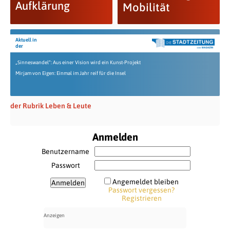
Aufklärung
Mobilität
Aktuell in
der
„Sinneswandel“: Aus einer Vision wird ein Kunst-Projekt
Mirjam von Eigen: Einmal im Jahr reif für die Insel
der Rubrik Leben & Leute
Anmelden
Benutzername
Passwort
Angemeldet bleiben
Passwort vergessen?
Registrieren