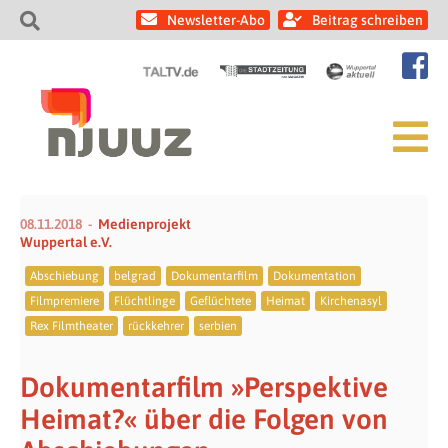
Newsletter-Abo
Beitrag schreiben
08.11.2018
Medienprojekt
Wuppertal e.V.
Abschiebung
belgrad
Dokumentarfilm
Dokumentation
Filmpremiere
Flüchtlinge
Geflüchtete
Heimat
Kirchenasyl
Rex Filmtheater
rückkehrer
serbien
Dokumentarfilm »Perspektive
Heimat?« über die Folgen von