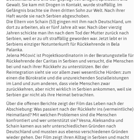
Gewalt. Sie kam mit Drogen in Kontakt, wurde straffällig. Im
Gefängnis brachte sie ihren dritten Sohn zur Welt. Nach ihrer
Haft wurde sie nach Serbien abgeschoben.
Die Eltern von Schain (53) gingen mit ihm nach Deutschland, um
dort zu arbeiten, als er fünf Jahre alt war. Nach über vierzig
Jahren schickte man ihn nach dem Tod der Mutter zurück nach
Serbien, weil er zu oft straffällig geworden war. Jetzt lebt er in
Serbiens einziger Notunterkunft für Rückkehrende in Bela
Palanka.
Jelena Mićović ist Projektkoordinatorin in der Beratungsstelle für
Rückkehrende der Caritas in Serbien und versucht, die Menschen
bei und nach ihrer Rückkehr zu unterstützen. Bei der
Reintegration sieht sie vor allem zwei wesentliche Hürden: zum
einen die Bürokratie und die unzureichenden Sozialleistungen
im Land und zum anderen, dass viele Menschen zwar
zurückkehren, aber nicht wirklich in Serbien ankommen, weil sie
Serbien gar nicht als ihre Heimat betrachten.
Über die offenen Berichte zeigt der Film das Leben nach der
Abschiebung: Was passiert nach der Rückkehr ins (vermeintliche)
Heimatland? Mit welchen Problemen sind die Menschen
konfrontiert und wer unterstützt sie? Vesna, Aleksandra und
Schain kamen aus sehr unterschiedlichen Gründen nach
Deutschland und mussten aus ebenso verschiedenen Gründen
wieder gehen. Der Film zeigt ihren Alltag in Serbien und macht