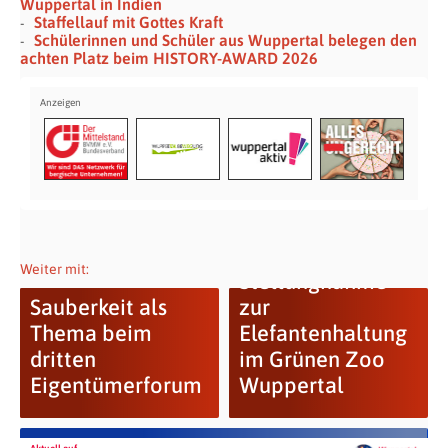
Wuppertal in Indien
Staffellauf mit Gottes Kraft
Schülerinnen und Schüler aus Wuppertal belegen den
achten Platz beim HISTORY-AWARD 2026
Weiter mit:
Stellungnahme
Sauberkeit als
zur
Thema beim
Elefantenhaltung
dritten
im Grünen Zoo
Eigentümerforum
Wuppertal