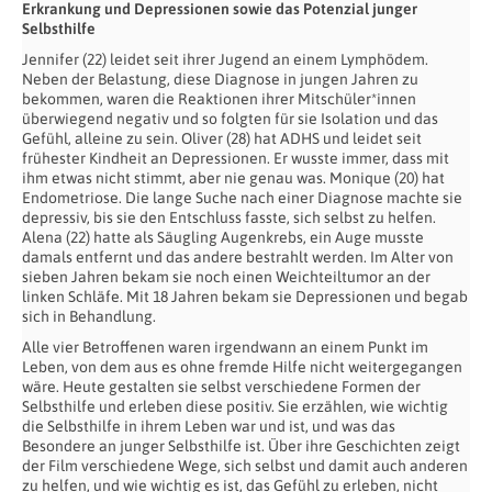
Erkrankung und Depressionen sowie das Potenzial junger
Selbsthilfe
Jennifer (22) leidet seit ihrer Jugend an einem Lymphödem.
Neben der Belastung, diese Diagnose in jungen Jahren zu
bekommen, waren die Reaktionen ihrer Mitschüler*innen
überwiegend negativ und so folgten für sie Isolation und das
Gefühl, alleine zu sein. Oliver (28) hat ADHS und leidet seit
frühester Kindheit an Depressionen. Er wusste immer, dass mit
ihm etwas nicht stimmt, aber nie genau was. Monique (20) hat
Endometriose. Die lange Suche nach einer Diagnose machte sie
depressiv, bis sie den Entschluss fasste, sich selbst zu helfen.
Alena (22) hatte als Säugling Augenkrebs, ein Auge musste
damals entfernt und das andere bestrahlt werden. Im Alter von
sieben Jahren bekam sie noch einen Weichteiltumor an der
linken Schläfe. Mit 18 Jahren bekam sie Depressionen und begab
sich in Behandlung.
Alle vier Betroffenen waren irgendwann an einem Punkt im
Leben, von dem aus es ohne fremde Hilfe nicht weitergegangen
wäre. Heute gestalten sie selbst verschiedene Formen der
Selbsthilfe und erleben diese positiv. Sie erzählen, wie wichtig
die Selbsthilfe in ihrem Leben war und ist, und was das
Besondere an junger Selbsthilfe ist. Über ihre Geschichten zeigt
der Film verschiedene Wege, sich selbst und damit auch anderen
zu helfen, und wie wichtig es ist, das Gefühl zu erleben, nicht