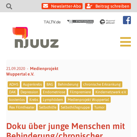
Newsletter-Abo
Beitrag schreiben
21.09.2020
Medienprojekt
Wuppertal e.V.
ADHS
Augenkrebs
BAG
Behinderung
chronische Erkrankung
DAK
Depression
Endometriose
Filmpremiere
Kindernetzwerk e.V.
kostenlos
Krebs
Lymphödem
Medienprojekt Wuppertal
Rex Filmtheater
Selbsthilfe
Selbsthilfegruppe
Tumor
Doku über junge Menschen mit
Behinderung/chronischer