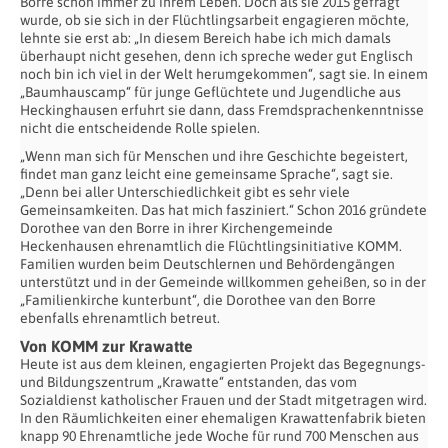
Borre schon immer zu ihrem Leben. Doch als sie 2015 gefragt
wurde, ob sie sich in der Flüchtlingsarbeit engagieren möchte,
lehnte sie erst ab: „In diesem Bereich habe ich mich damals
überhaupt nicht gesehen, denn ich spreche weder gut Englisch
noch bin ich viel in der Welt herumgekommen“, sagt sie. In einem
„Baumhauscamp“ für junge Geflüchtete und Jugendliche aus
Heckinghausen erfuhrt sie dann, dass Fremdsprachenkenntnisse
nicht die entscheidende Rolle spielen.
„Wenn man sich für Menschen und ihre Geschichte begeistert,
findet man ganz leicht eine gemeinsame Sprache“, sagt sie.
„Denn bei aller Unterschiedlichkeit gibt es sehr viele
Gemeinsamkeiten. Das hat mich fasziniert.“ Schon 2016 gründete
Dorothee van den Borre in ihrer Kirchengemeinde
Heckenhausen ehrenamtlich die Flüchtlingsinitiative KOMM.
Familien wurden beim Deutschlernen und Behördengängen
unterstützt und in der Gemeinde willkommen geheißen, so in der
„Familienkirche kunterbunt“, die Dorothee van den Borre
ebenfalls ehrenamtlich betreut.
Von KOMM zur Krawatte
Heute ist aus dem kleinen, engagierten Projekt das Begegnungs-
und Bildungszentrum „Krawatte“ entstanden, das vom
Sozialdienst katholischer Frauen und der Stadt mitgetragen wird.
In den Räumlichkeiten einer ehemaligen Krawattenfabrik bieten
knapp 90 Ehrenamtliche jede Woche für rund 700 Menschen aus