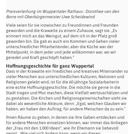
Preisverleihung im Wuppertaler Rathaus : Dorothee van den
Borre mit Oberbürgermeister Uwe Scheidewind
Viele seien für sie inzwischen zu Freundinnen und Freunden
geworden und die Krawatte zu einem Zuhause, sagt sie. „Es
erinnert mich an das Weingut, auf dem ich in der Pfalz groß
geworden bin. Da gab es auch ein Kommen und Gehen vieler
unterschiedlicher Mitarbeitender, aber die Küche war der
Mittelpunkt, in dem jeder und jede willkommen war, wo wir
geredet und Kraft geschöpft haben.“
Hoffnungsgeschichte für ganz Wuppertal
Dass in der Krawatte ein friedliches und kreatives Miteinander so
vieler Menschen aus unterschiedlichen Kulturen, Nationen und
Religionen gelebt wird, ist für die 60-jährige Sozialarbeiterin
eine echte Hoffnungsgeschichte. Die möchte sie gerne in die
Stadt tragen und Mut machen, diese Vielfalt wertzuschätzen und
zu gestalten. Die Kirchen und Religionsgemeinschaften sieht sie
dabei als wesentliche Akteure, denn: „Egal, welchen Glauben wir
haben, wir haben den Auftrag, für andere Menschen da zu sein.“
Ihnen Räume zu geben, in denen sie ihre Gaben entdecken und
für andere Menschen einsetzen können, war immer das Anliegen
der „Frau mit den 1.000 Ideen“, wie ihr Ehemann sie liebevoll
nennt. „Wie viel sich ändern kann, wenn wir diesen