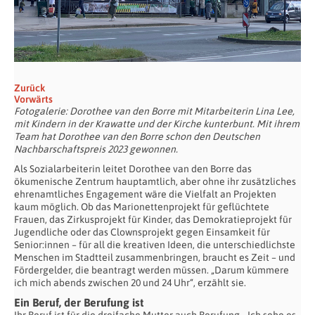
Zurück
Vorwärts
Fotogalerie: Dorothee van den Borre mit Mitarbeiterin Lina Lee,
mit Kindern in der Krawatte und der Kirche kunterbunt. Mit ihrem
Team hat Dorothee van den Borre schon den Deutschen
Nachbarschaftspreis 2023 gewonnen.
Als Sozialarbeiterin leitet Dorothee van den Borre das
ökumenische Zentrum hauptamtlich, aber ohne ihr zusätzliches
ehrenamtliches Engagement wäre die Vielfalt an Projekten
kaum möglich. Ob das Marionettenprojekt für geflüchtete
Frauen, das Zirkusprojekt für Kinder, das Demokratieprojekt für
Jugendliche oder das Clownsprojekt gegen Einsamkeit für
Senior:innen – für all die kreativen Ideen, die unterschiedlichste
Menschen im Stadtteil zusammenbringen, braucht es Zeit – und
Fördergelder, die beantragt werden müssen. „Darum kümmere
ich mich abends zwischen 20 und 24 Uhr“, erzählt sie.
Ein Beruf, der Berufung ist
Ihr Beruf ist für die dreifache Mutter auch Berufung. „Ich sehe es