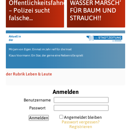
Öffentlichkeitsfahndung
WASSER MARSCH‘
– Polizei sucht
FÜR BAUM UND
falsche...
STRAUCH!!
Aktuell in
der
Mirjam von Eigen: Einmal im Jahr reif für die Insel
Klaus Voormann: Ein Star, der gerne eine Nebenrolle spielt
der Rubrik Leben & Leute
Anmelden
Benutzername
Passwort
Angemeldet bleiben
Passwort vergessen?
Registrieren