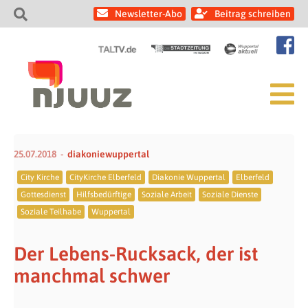
Newsletter-Abo
Beitrag schreiben
25.07.2018
diakoniewuppertal
City Kirche
CityKirche Elberfeld
Diakonie Wuppertal
Elberfeld
Gottesdienst
Hilfsbedürftige
Soziale Arbeit
Soziale Dienste
Soziale Teilhabe
Wuppertal
Der Lebens-Rucksack, der ist
manchmal schwer