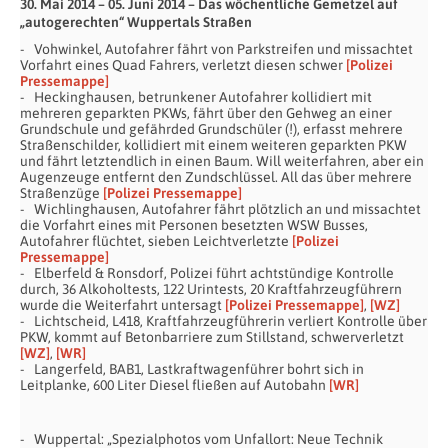
30. Mai 2014 – 05. Juni 2014 – Das wöchentliche Gemetzel auf
„autogerechten“ Wuppertals Straßen
Vohwinkel, Autofahrer fährt von Parkstreifen und missachtet
Vorfahrt eines Quad Fahrers, verletzt diesen schwer
[Polizei
Pressemappe]
Heckinghausen, betrunkener Autofahrer kollidiert mit
mehreren geparkten PKWs, fährt über den Gehweg an einer
Grundschule und gefährded Grundschüler (!), erfasst mehrere
Straßenschilder, kollidiert mit einem weiteren geparkten PKW
und fährt letztendlich in einen Baum. Will weiterfahren, aber ein
Augenzeuge entfernt den Zundschlüssel. All das über mehrere
Straßenzüge
[Polizei Pressemappe]
Wichlinghausen, Autofahrer fährt plötzlich an und missachtet
die Vorfahrt eines mit Personen besetzten WSW Busses,
Autofahrer flüchtet, sieben Leichtverletzte
[Polizei
Pressemappe]
Elberfeld & Ronsdorf, Polizei führt achtstündige Kontrolle
durch, 36 Alkoholtests, 122 Urintests, 20 Kraftfahrzeugführern
wurde die Weiterfahrt untersagt
[Polizei Pressemappe]
,
[WZ]
Lichtscheid, L418, Kraftfahrzeugführerin verliert Kontrolle über
PKW, kommt auf Betonbarriere zum Stillstand, schwerverletzt
[WZ]
,
[WR]
Langerfeld, BAB1, Lastkraftwagenführer bohrt sich in
Leitplanke, 600 Liter Diesel fließen auf Autobahn
[WR]
Wuppertal: „Spezialphotos vom Unfallort: Neue Technik