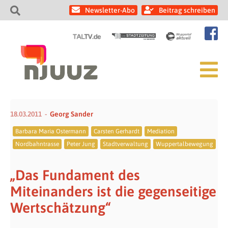
Newsletter-Abo
Beitrag schreiben
18.03.2011
Georg Sander
Barbara Maria Ostermann
Carsten Gerhardt
Mediation
Nordbahntrasse
Peter Jung
Stadtverwaltung
Wuppertalbewegung
„Das Fundament des
Miteinanders ist die gegenseitige
Wertschätzung“