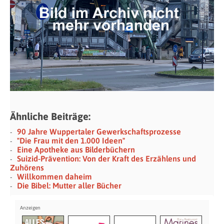
Ähnliche Beiträge:
90 Jahre Wuppertaler Gewerkschaftsprozesse
"Die Frau mit den 1.000 Ideen"
Eine Apotheke aus Bilderbüchern
Suizid-Prävention: Von der Kraft des Erzählens und
Zuhörens
Willkommen daheim
Die Bibel: Mutter aller Bücher