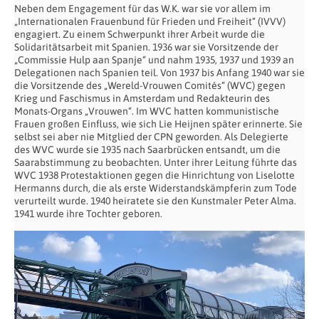
Neben dem Engagement für das W.K. war sie vor allem im
„Internationalen Frauenbund für Frieden und Freiheit“ (IVVV)
engagiert. Zu einem Schwerpunkt ihrer Arbeit wurde die
Solidaritätsarbeit mit Spanien. 1936 war sie Vorsitzende der
„Commissie Hulp aan Spanje“ und nahm 1935, 1937 und 1939 an
Delegationen nach Spanien teil. Von 1937 bis Anfang 1940 war sie
die Vorsitzende des „Wereld-Vrouwen Comités“ (WVC) gegen
Krieg und Faschismus in Amsterdam und Redakteurin des
Monats-Organs „Vrouwen“. Im WVC hatten kommunistische
Frauen großen Einfluss, wie sich Lie Heijnen später erinnerte. Sie
selbst sei aber nie Mitglied der CPN geworden. Als Delegierte
des WVC wurde sie 1935 nach Saarbrücken entsandt, um die
Saarabstimmung zu beobachten. Unter ihrer Leitung führte das
WVC 1938 Protestaktionen gegen die Hinrichtung von Liselotte
Hermanns durch, die als erste Widerstandskämpferin zum Tode
verurteilt wurde. 1940 heiratete sie den Kunstmaler Peter Alma.
1941 wurde ihre Tochter geboren.