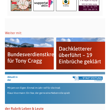
Weiter mit:
Dachkletterer
Bundesverdienstkreuz
überführt – 19
für Tony Cragg
Einbrüche geklärt
Aktuell in
der
Mirjam von Eigen: Einmal im Jahr reif für die Insel
Klaus Voormann: Ein Star, der gerne eine Nebenrolle spielt
der Rubrik Leben & Leute