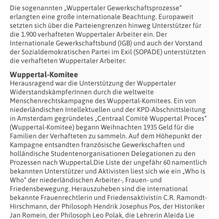
Die sogenannten „Wuppertaler Gewerkschaftsprozesse“
erlangten eine große internationale Beachtung. Europaweit
setzten sich über die Parteiengrenzen hinweg Unterstützer für
die 1.900 verhafteten Wuppertaler Arbeiter ein. Der
Internationale Gewerkschaftsbund (IGB) und auch der Vorstand
der Sozialdemokratischen Partei im Exil (SOPADE) unterstützten
die verhafteten Wuppertaler Arbeiter.
Wuppertal-Komitee
Herausragend war die Unterstützung der Wuppertaler
WiderstandskämpferInnen durch die weltweite
Menschenrechtskampagne des Wuppertal-Komitees. Ein von
niederländischen Intellektuellen und der KPD-Abschnittsleitung
in Amsterdam gegründetes „Centraal Comité Wuppertal Proces“
(Wuppertal-Komitee) begann Weihnachten 1935 Geld für die
Familien der Verhafteten zu sammeln. Auf dem Höhepunkt der
Kampagne entsandten französische Gewerkschaften und
holländische Studentenorganisationen Delegationen zu den
Prozessen nach Wuppertal.Die Liste der ungefähr 60 namentlich
bekannten Unterstützer und Aktivisten liest sich wie ein „Who is
Who“ der niederländischen Arbeiter-, Frauen- und
Friedensbewegung. Herauszuheben sind die international
bekannte Frauenrechtlerin und Friedensaktivistin C.R. Ramondt-
Hirschmann, der Philosoph Hendrik Josephus Pos, der Historiker
Jan Romein, der Philosoph Leo Polak, die Lehrerin Aleida Lie