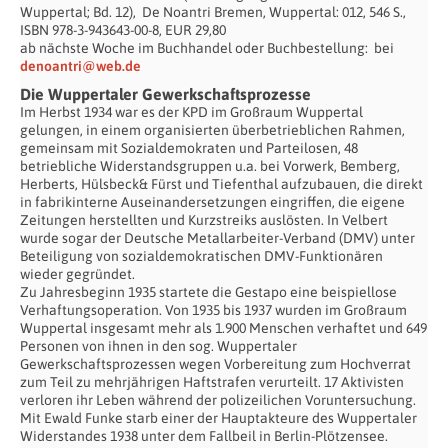
Wuppertal; Bd. 12), De Noantri Bremen, Wuppertal: 012, 546 S.,
ISBN 978-3-943643-00-8, EUR 29,80
ab nächste Woche im Buchhandel oder Buchbestellung: bei
denoantri@web.de
Die Wuppertaler Gewerkschaftsprozesse
Im Herbst 1934 war es der KPD im Großraum Wuppertal
gelungen, in einem organisierten überbetrieblichen Rahmen,
gemeinsam mit Sozialdemokraten und Parteilosen, 48
betriebliche Widerstandsgruppen u.a. bei Vorwerk, Bemberg,
Herberts, Hülsbeck& Fürst und Tiefenthal aufzubauen, die direkt
in fabrikinterne Auseinandersetzungen eingriffen, die eigene
Zeitungen herstellten und Kurzstreiks auslösten. In Velbert
wurde sogar der Deutsche Metallarbeiter-Verband (DMV) unter
Beteiligung von sozialdemokratischen DMV-Funktionären
wieder gegründet.
Zu Jahresbeginn 1935 startete die Gestapo eine beispiellose
Verhaftungsoperation. Von 1935 bis 1937 wurden im Großraum
Wuppertal insgesamt mehr als 1.900 Menschen verhaftet und 649
Personen von ihnen in den sog. Wuppertaler
Gewerkschaftsprozessen wegen Vorbereitung zum Hochverrat
zum Teil zu mehrjährigen Haftstrafen verurteilt. 17 Aktivisten
verloren ihr Leben während der polizeilichen Voruntersuchung.
Mit Ewald Funke starb einer der Hauptakteure des Wuppertaler
Widerstandes 1938 unter dem Fallbeil in Berlin-Plötzensee.