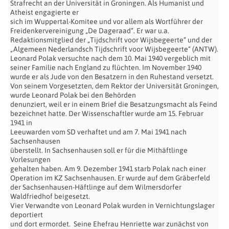
Strafrecht an der Universität in Groningen. Als Humanist und
Atheist engagierte er
sich im Wuppertal-Komitee und vor allem als Wortführer der
Freidenkervereinigung „De Dageraad“. Er war u.a.
Redaktionsmitglied der „Tijdschrift voor Wijsbegeerte“ und der
„Algemeen Nederlandsch Tijdschrift voor Wijsbegeerte“ (ANTW).
Leonard Polak versuchte nach dem 10. Mai 1940 vergeblich mit
seiner Familie nach England zu flüchten. Im November 1940
wurde er als Jude von den Besatzern in den Ruhestand versetzt.
Von seinem Vorgesetzten, dem Rektor der Universität Groningen,
wurde Leonard Polak bei den Behörden
denunziert, weil er in einem Brief die Besatzungsmacht als Feind
bezeichnet hatte. Der Wissenschaftler wurde am 15. Februar
1941 in
Leeuwarden vom SD verhaftet und am 7. Mai 1941 nach
Sachsenhausen
überstellt. In Sachsenhausen soll er für die Mithäftlinge
Vorlesungen
gehalten haben. Am 9. Dezember 1941 starb Polak nach einer
Operation im KZ Sachsenhausen. Er wurde auf dem Gräberfeld
der Sachsenhausen-Häftlinge auf dem Wilmersdorfer
Waldfriedhof beigesetzt.
Vier Verwandte von Leonard Polak wurden in Vernichtungslager
deportiert
und dort ermordet. Seine Ehefrau Henriette war zunächst von