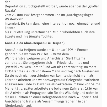
der
Deportation zurückgestellt worden, wurde aber bei der „großen
Razzia“
vom 20. Juni 1943 festgenommen und im „Durchgangslager
Westerbork“
interniert. Sie kam durch eine Intervention noch einmal frei und
konnte
bis zur Befreiung untertauchen. Mit ihr überlebten auch ihre
älteste und ihre jüngste Tochter.
Anna Aleida Alma-Heijnen (Lie Heijnen)
Anna Aleida Heijnen wurde am 8. Januar 1909 in Emmen
geboren. Sie war von 1933 bis 1938 mit dem
Wehrdienstverweigerer und Anarchisten Siert Tillema
verheiratet. Sie engagierte sich im Friedenskomitee und im
„Wereld Vrouwen Comité“ und war als Lehrerin tätig. Im März
1935 trennte sie sich von ihrem Mann und zog nach Amsterdam.
Da sie noch nicht geschieden war, konnte sie nicht mehr als
Lehrerin arbeiten und war deswegen auf Gelegenheitsarbeiten
angewiesen. Ende 1935 war sie als Sekretärin im Büro von Selma
Meijer tätig, später arbeitete sie bei einem Zahnarzt. 1936 war
die Aktivistin als Propagandistin für das W.K. tätig und nahm in
dieser Funktion an einer Delegationsreise nach Wuppertal teil.
Anschließend trat sie als Versammlungsrednerin in den
Niederlanden auf.