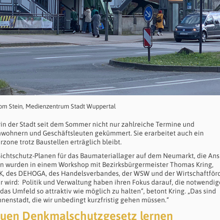
 vom Stein, Medienzentrum Stadt Wuppertal
rin der Stadt seit dem Sommer nicht nur zahlreiche Termine und
nwohnern und Geschäftsleuten gekümmert. Sie erarbeitet auch ein
zone trotz Baustellen erträglich bleibt.
Sichtschutz-Planen für das Baumateriallager auf dem Neumarkt, die Ans
en wurden in einem Workshop mit Bezirksbürgermeister Thomas Kring,
er IHK, des DEHOGA, des Handelsverbandes, der WSW und der Wirtschaftfö
tbar wird: Politik und Verwaltung haben ihren Fokus darauf, die notwendi
s Umfeld so attraktiv wie möglich zu halten“, betont Kring. „Das sind
Innenstadt, die wir unbedingt kurzfristig gehen müssen.“
euen Denkmalschutzgesetz lernen