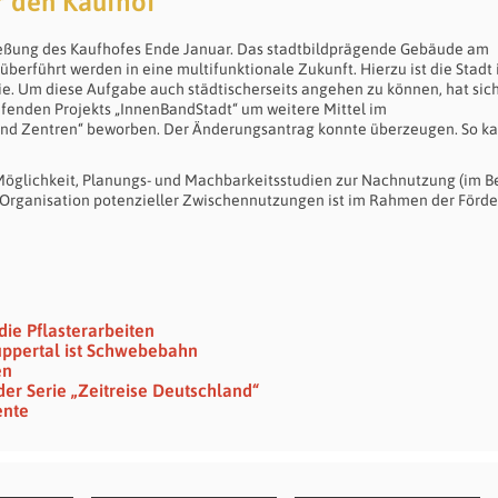
r den Kaufhof
ließung des Kaufhofes Ende Januar. Das stadtbildprägende Gebäude am
rführt werden in eine multifunktionale Zukunft. Hierzu ist die Stadt 
e. Um diese Aufgabe auch städtischerseits angehen zu können, hat sich
fenden Projekts „InnenBandStadt“ um weitere Mittel im
nd Zentren“ beworben. Der Änderungsantrag konnte überzeugen. So ka
e Möglichkeit, Planungs- und Machbarkeitsstudien zur Nachnutzung (im B
d Organisation potenzieller Zwischennutzungen ist im Rahmen der Förd
ie Pflasterarbeiten
ppertal ist Schwebebahn
en
r Serie „Zeitreise Deutschland“
ente