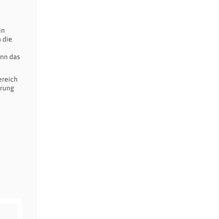
in
 die
nn das
ereich
erung