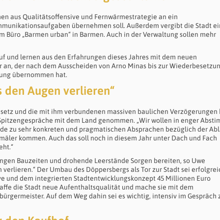
en aus Qualitätsoffensive und Fernwärmestrategie an ein
munikationsaufgaben übernehmen soll. Außerdem vergibt die Stadt ei
m Büro „Barmen urban“ in Barmen. Auch in der Verwaltung sollen mehr
uf und lernen aus den Erfahrungen dieses Jahres mit dem neuen
 an, der nach dem Ausscheiden von Arno Minas bis zur Wiederbesetzun
klung übernommen hat.
s den Augen verlieren“
Gesetz und die mit ihm verbundenen massiven baulichen Verzögerungen 
Spitzengespräche mit dem Land genommen. „Wir wollen in enger Abst
de zu sehr konkreten und pragmatischen Absprachen bezüglich der Ab
äler kommen. Auch das soll noch in diesem Jahr unter Dach und Fach
eht.“
langen Bauzeiten und drohende Leerstände Sorgen bereiten, so Uwe
 verlieren.“ Der Umbau des Döppersbergs als Tor zur Stadt sei erfolgrei
ve und dem integrierten Stadtentwicklungskonzept 45 Millionen Euro
haffe die Stadt neue Aufenthaltsqualität und mache sie mit dem
ürgermeister. Auf dem Weg dahin sei es wichtig, intensiv im Gespräch 