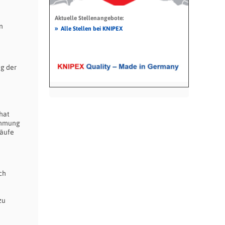
Aktuelle Stellenangebote:
n
»
Alle Stellen bei KNIPEX
g der
hat
immung
läufe
ch
zu