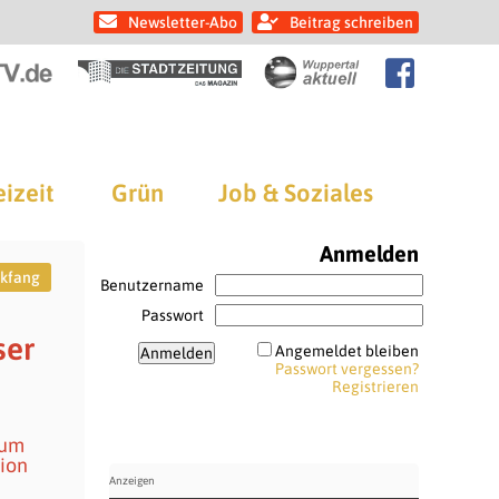
Newsletter-Abo
Beitrag schreiben
eizeit
Grün
Job & Soziales
Anmelden
ckfang
Benutzername
Passwort
ser
Angemeldet bleiben
Passwort vergessen?
Registrieren
zum
ion