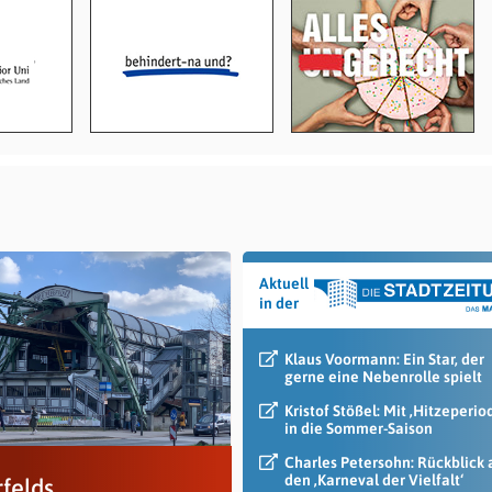
Aktuell
in der
Klaus Voormann: Ein Star, der
gerne eine Nebenrolle spielt
Kristof Stößel: Mit ‚Hitzeperio
in die Sommer-Saison
Charles Petersohn: Rückblick 
den ‚Karneval der Vielfalt‘
felds