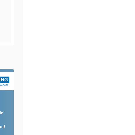
de‘
auf