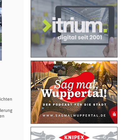
ichten
rderung
gen