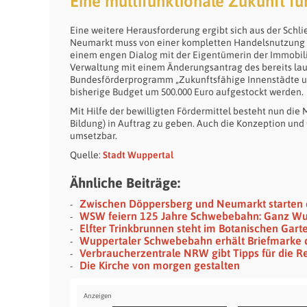
Eine multifunktionale Zukunft fü
Eine weitere Herausforderung ergibt sich aus der Sch
Neumarkt muss von einer kompletten Handelsnutzung übe
einem engen Dialog mit der Eigentümerin der Immobili
Verwaltung mit einem Änderungsantrag des bereits lau
Bundesförderprogramm „Zukunftsfähige Innenstädte u
bisherige Budget um 500.000 Euro aufgestockt werden.
Mit Hilfe der bewilligten Fördermittel besteht nun di
Bildung) in Auftrag zu geben. Auch die Konzeption un
umsetzbar.
Quelle:
Stadt Wuppertal
Ähnliche Beiträge:
Zwischen Döppersberg und Neumarkt starten d
WSW feiern 125 Jahre Schwebebahn: Ganz Wu
Elfter Trinkbrunnen steht im Botanischen Gart
Wuppertaler Schwebebahn erhält Briefmarke de
Verbraucherzentrale NRW gibt Tipps für die R
Die Kirche von morgen gestalten