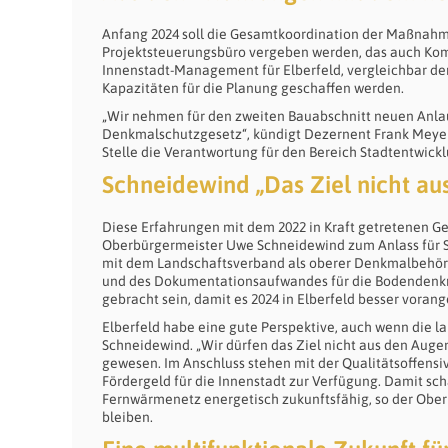
Anfang 2024 soll die Gesamtkoordination der Maßnahm
Projektsteuerungsbüro vergeben werden, das auch Kom
Innenstadt-Management für Elberfeld, vergleichbar de
Kapazitäten für die Planung geschaffen werden.
„Wir nehmen für den zweiten Bauabschnitt neuen Anla
Denkmalschutzgesetz“, kündigt Dezernent Frank Meyer
Stelle die Verantwortung für den Bereich Stadtentwic
Schneidewind „Das Ziel nicht au
Diese Erfahrungen mit dem 2022 in Kraft getretenen 
Oberbürgermeister Uwe Schneidewind zum Anlass für 
mit dem Landschaftsverband als oberer Denkmalbehör
und des Dokumentationsaufwandes für die Bodendenkm
gebracht sein, damit es 2024 in Elberfeld besser vorang
Elberfeld habe eine gute Perspektive, auch wenn die 
Schneidewind. „Wir dürfen das Ziel nicht aus den Augen
gewesen. Im Anschluss stehen mit der Qualitätsoffensi
Fördergeld für die Innenstadt zur Verfügung. Damit sc
Fernwärmenetz energetisch zukunftsfähig, so der Oberb
bleiben.