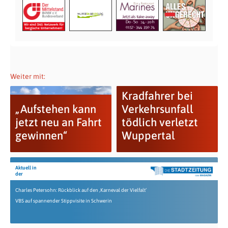
Weiter mit:
Kradfahrer bei
„Aufstehen kann
Verkehrsunfall
jetzt neu an Fahrt
tödlich verletzt
gewinnen“
Wuppertal
Aktuell in
der
Charles Petersohn: Rückblick auf den ‚Karneval der Vielfalt‘
VBS auf spannender Stippvisite in Schwerin