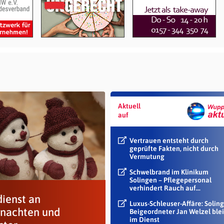
Aktuell
auf
Vertrauen entsteht durch
geprüfte Fakten, nicht durch
Vermutung
Schwelbrand im Klinikum
Solingen – Pflegepersonal
verhindert Rauch auf...
dienst an
Luxus-Schleuser-Affäre: Soling
nachten und
Beigeordneter Jan Welzel blei
im Dienst