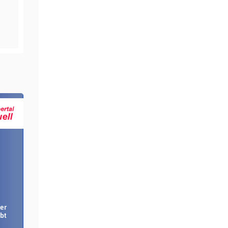
er
bt