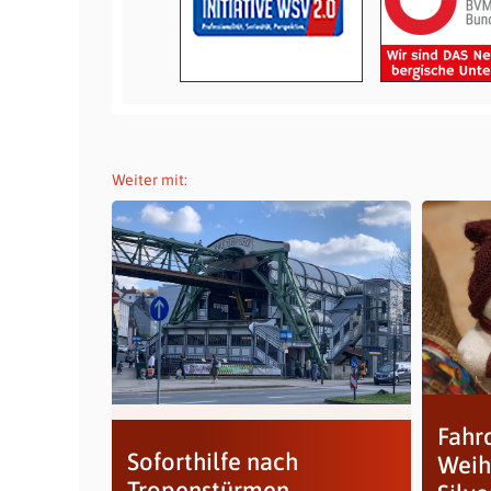
Weiter mit:
Fahr
Soforthilfe nach
Weih
Tropenstürmen