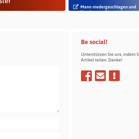
ster
Mann niedergeschlagen und
Handy geraubt – zwei
Tatverdächtige...
Be social!
Unterstützen Sie uns, indem S
Artikel teilen. Danke!