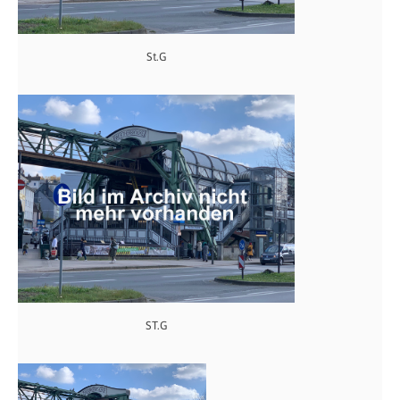
St.G
ST.G