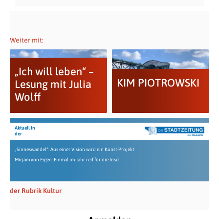
Weiter mit:
„Ich will leben“ –
KIM PIOTROWSKI
Lesung mit Julia
Wolff
Aktuell in
der
„Sinneswandel“: Aus einer Vision wird ein Kunst-Projekt
Mirjam von Eigen: Einmal im Jahr reif für die Insel
der Rubrik Kultur