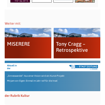
Weiter mit:
MISERERE
Tony Cragg –
Retrospektive
Aktuell in
der
„Sinneswandel“: Aus einer Vision wird ein Kunst-Projekt
Mirjam von Eigen: Einmal im Jahr reif für die Insel
der Rubrik Kultur