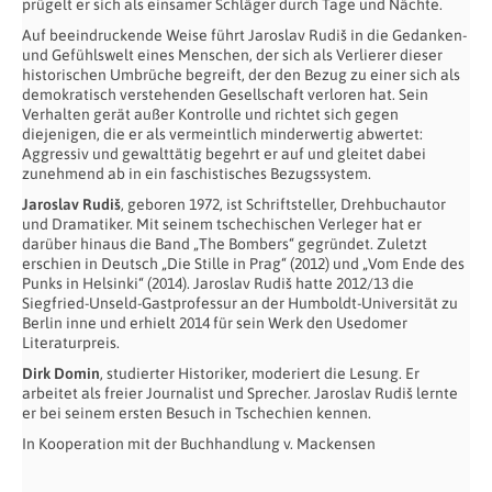
prügelt er sich als einsamer Schläger durch Tage und Nächte.
Auf beeindruckende Weise führt Jaroslav Rudiš in die Gedanken-
und Gefühlswelt eines Menschen, der sich als Verlierer dieser
historischen Umbrüche begreift, der den Bezug zu einer sich als
demokratisch verstehenden Gesellschaft verloren hat. Sein
Verhalten gerät außer Kontrolle und richtet sich gegen
diejenigen, die er als vermeintlich minderwertig abwertet:
Aggressiv und gewalttätig begehrt er auf und gleitet dabei
zunehmend ab in ein faschistisches Bezugssystem.
Jaroslav Rudiš
, geboren 1972, ist Schriftsteller, Drehbuchautor
und Dramatiker. Mit seinem tschechischen Verleger hat er
darüber hinaus die Band „The Bombers“ gegründet. Zuletzt
erschien in Deutsch „Die Stille in Prag“ (2012) und „Vom Ende des
Punks in Helsinki“ (2014). Jaroslav Rudiš hatte 2012/13 die
Siegfried-Unseld-Gastprofessur an der Humboldt-Universität zu
Berlin inne und erhielt 2014 für sein Werk den Usedomer
Literaturpreis.
Dirk Domin
, studierter Historiker, moderiert die Lesung. Er
arbeitet als freier Journalist und Sprecher. Jaroslav Rudiš lernte
er bei seinem ersten Besuch in Tschechien kennen.
In Kooperation mit der Buchhandlung v. Mackensen