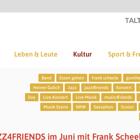
Leben & Leute
Kultur
Sport & Fr
Band
Essen gehen
frank scheele
gunthe
Heiner Gulich
Jazz
jazz4friends
Konzert
live
Live-Konzert
Live-Musik
music4friends
Musik-Szene
NRW
Saxophon
Scoozi
AZZ4FRIENDS im Juni mit Frank Schee