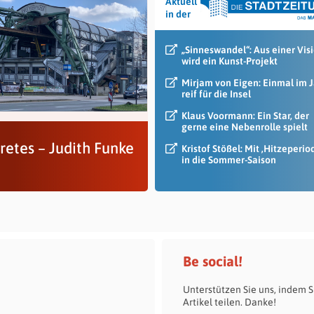
Aktuell
in der
„Sinneswandel“: Aus einer Vis
wird ein Kunst-Projekt
Mirjam von Eigen: Einmal im 
reif für die Insel
Klaus Voormann: Ein Star, der
gerne eine Nebenrolle spielt
retes – Judith Funke
Kristof Stößel: Mit ‚Hitzeperio
in die Sommer-Saison
Be social!
Unterstützen Sie uns, indem S
Artikel teilen. Danke!