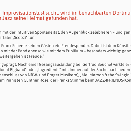
 Improvisationslust sucht, wird im benachbarten Dortm
im Jazz seine Heimat gefunden hat.
len mit der intuitiven Spontaneität, den Augenblick zelebrieren – und gen
taler „Scoozi“ tun.
 Frank Scheele seinen Gästen ein Freudespender. Dabei ist dem Künstle
n mit der Band ebenso wie mit dem Publikum – besonders wichtig: ganz
 weitergeben ist Freude.“
geprägt. Nach einer Gesangsausbildung bei Gertrud Beuchel wirkte er 
ational Bigband“ oder „Ingredients“ mit. Immer auf der Suche nach neuen
menschluss von NRW- und Prager Musikern), „Mel Maroon & the Swingin‘
 dem Pianisten Gunther Rose, der Franks Stimme beim JAZZ4FRIENDS-Kon