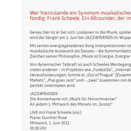
Wer hierzulande ein Synonym musikalischer
fündig: Frank Scheele. Ein Allrounder, der 
Genau hier ist er bei sich. Loslassen in die Musik, spie
wird der Sänger am 1. Juni bei JAZZ4FRIENDS im Wupper
Mit seinen energiegeladenen Song-Interpretationen ist
musikalische Austausch als Ganzes – die Kommunikatio
Zeichen seiner Philosophie „Musik ist Energie. Energie
Von dynamischer Tatkraft ist auch Scheeles Werdegang 
vielen anderen – in Projekten wie „Funkstille“, „Intern
Herausforderungen, formte er „Out of Prague“ (Zusam
Mallets“, „Pop goes Jazz“ und – „zwei“ zusammen mit
perfekt untermalen wird.
JAZZ4FRIENDS
Die Konzertserie mit „Musik für Feinschmecker“
An jedem 1. Mittwoch des Monats im „Scoozi“
LIVE mit Frank Scheele (voc)
Piano: Gunther Rose
Mittwoch, 1. Juni 2011
20.30 Uhr