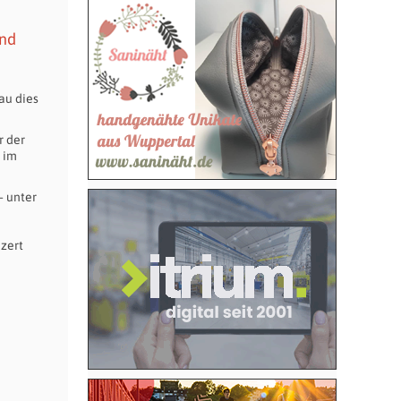
und
au dies
r der
 im
– unter
zert