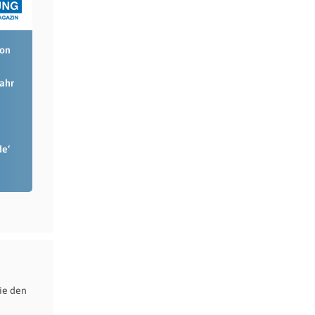
ion
Jahr
de‘
ie den