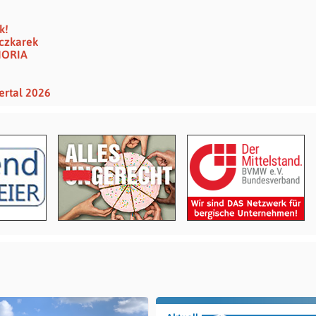
k!
eczkarek
HORIA
ertal 2026