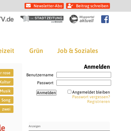
Newsletter-Abo
Beitrag schreiben
eizeit
Grün
Job & Soziales
Anmelden
r rose
Benutzername
Kultur
Passwort
Musik
Angemeldet bleiben
Passwort vergessen?
Song
Registrieren
zwei
le