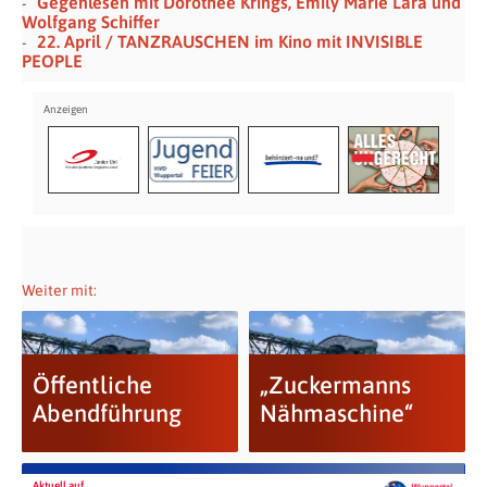
Gegenlesen mit Dorothee Krings, Emily Marie Lara und
Wolfgang Schiffer
22. April / TANZRAUSCHEN im Kino mit INVISIBLE
PEOPLE
Weiter mit:
Öffentliche
„Zuckermanns
Abendführung
Nähmaschine“
Aktuell auf