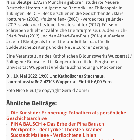
Nico Bleutge
, 1972 in München geboren, studierte Neuere
Deutsche Literatur, Allgemeine Rhetorik und Philosophie in
Tübingen. Bei C.H. Beck erschienen die Gedichtbände »klare
konturen« (2006), »fallstreifen« (2008), »verdecktes gelände«
(2013) sowie »nachts leuchten die schiffe« (2017). Für sein
Schreiben erhielt er zahlreiche Literaturpreise, u.a. den Erich-
Fried-Preis (2012) und den Alfred-Kerr-Preis (2016). Außerdem
arbeitet Bleutge als freier Literaturkritiker u.a. für die
Süddeutsche Zeitung und die Neue Zürcher Zeitung.
Eine Veranstaltung des Katholischen Bildungswerks Wuppertal /
Solingen / Remscheid in Kooperation mit der Bergischen
Universität Wuppertal und der Buchhandlung v. Mackensen
Di., 10. Mai 2022, 19:00 Uhr, Katholisches Stadthaus,
Laurentiusstraße7, 42103 Wuppertal, Eintritt: 6,00 Euro
Foto Nico Bleutge copyright Gerald Zörner
Ähnliche Beiträge:
Die Kunst der Erinnerung: Fotoalben als persönliche
Geschichtsarchive
PINA BAUSCH + Das Erbe der Pina Bausch
Werkprobe - der Lyriker Thorsten Krämer
Südstadt Matinee - Verflochtene Linien