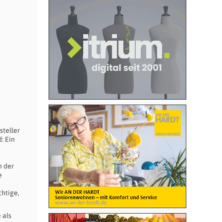
steller
: Ein
m der
e
htige,
 als