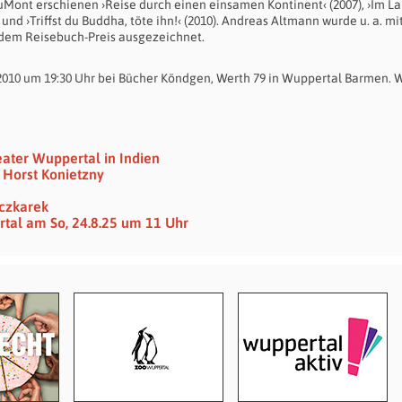
 DuMont erschienen ›Reise durch einen einsamen Kontinent‹ (2007), ›Im L
nd ›Triffst du Buddha, töte ihn!‹ (2010). Andreas Altmann wurde u. a. m
 dem Reisebuch-Preis ausgezeichnet.
 2010 um 19:30 Uhr bei Bücher Köndgen, Werth 79 in Wuppertal Barmen. 
eater Wuppertal in Indien
 Horst Konietzny
eczkarek
tal am So, 24.8.25 um 11 Uhr