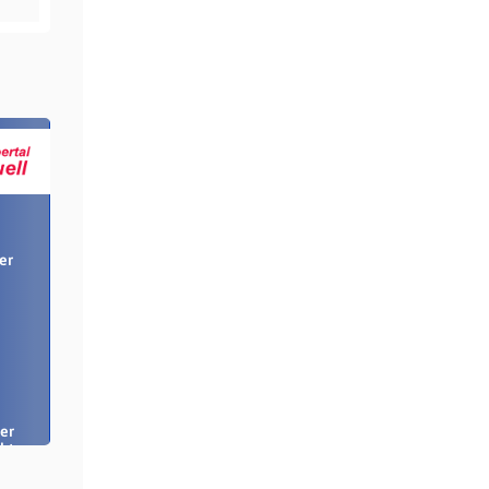
er
er
bt