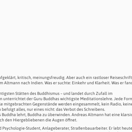
geklärt, kritisch, meinungsfreudig. Aber auch ein rastloser Reiseschrift
Altmann nach Indien. Was er suchte: Einkehr und Klarheit. Was er fand
htigsten Stätten des Buddhismus – und landet durch Zufall im
en unterrichtet der Guru Buddhas wichtigste Meditationslehre. Jede For
 Alle mitgebrachten Gegenstände werden eingesammelt, kein Radio, kein
befolgt alles, nur eines nicht: das Verbot des Schreibens.
 Buddha lehrt, Buddha zu überwinden. Andreas Altmann hat eine klarsic
ch den Hiergebliebenen die Augen öffnet.
 Psychologie-Student, Anlageberater, Straßenbauarbeiter. Er lebt heute