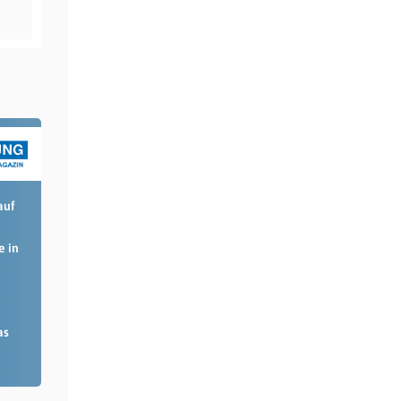
auf
e in
as