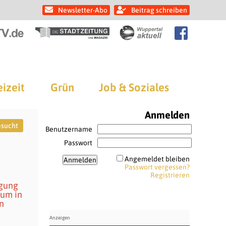
Newsletter-Abo
Beitrag schreiben
eizeit
Grün
Job & Soziales
Anmelden
esucht
Benutzername
Passwort
Angemeldet bleiben
Passwort vergessen?
Registrieren
ügung
aum in
n