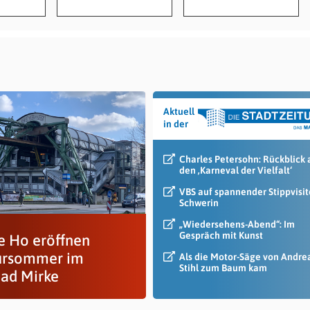
Aktuell
in der
Charles Petersohn: Rückblick 
den ‚Karneval der Vielfalt‘
VBS auf spannender Stippvisit
Schwerin
„Wiedersehens-Abend“: Im
Gespräch mit Kunst
e Ho eröffnen
ursommer im
Als die Motor-Säge von Andre
Stihl zum Baum kam
bad Mirke