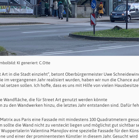
mbolbild: KI generiert: C.Otte
eet Art in die Stadt einzieht“, betont Oberbürgermeister Uwe Schneidewin
e im vergangenen Jahr realisiert wurden, haben wir nun die Chance au
al setzen sollen. Ich hoffe, dass es uns mit Hilfe von vielen Hausbesitze
e Wandfläche, die für Street Art genutzt werden könnte
n zu den Wandwerken hinzu, die letztes Jahr entstanden sind. Dafür fe
L7Matrix aus Paris eine Fassade mit mindestens 100 Quadratmetern gesuc
sollte die Wand nicht zu versteckt liegen und möglichst gut sichtbar se
Wuppertalerin Valentina Manojlov eine spezielle Fassade für den Küns
Szene und einer der prominentesten Künstler in diesem Jahr. Gesucht wird