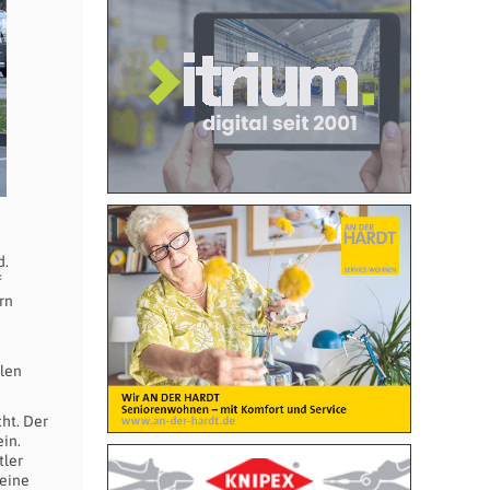
d.
f
rn
hlen
ht. Der
in.
tler
 eine