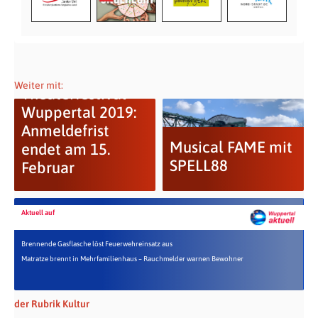
Junges
Weiter mit:
Theaterfestival
Wuppertal 2019:
Anmeldefrist
Musical FAME mit
endet am 15.
SPELL88
Februar
Aktuell auf
Brennende Gasflasche löst Feuerwehreinsatz aus
Matratze brennt in Mehrfamilienhaus – Rauchmelder warnen Bewohner
der Rubrik Kultur