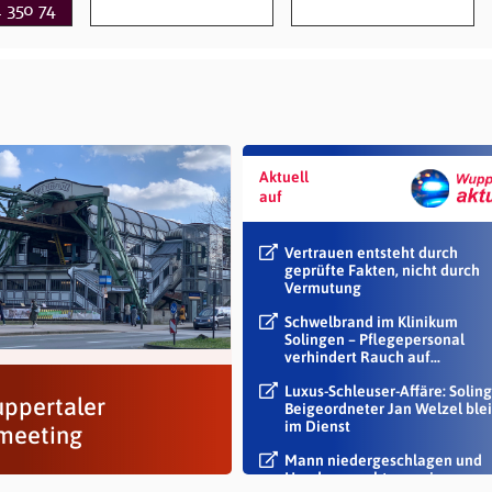
Aktuell
auf
Vertrauen entsteht durch
geprüfte Fakten, nicht durch
Vermutung
Schwelbrand im Klinikum
Solingen – Pflegepersonal
verhindert Rauch auf...
Luxus-Schleuser-Affäre: Soling
uppertaler
Beigeordneter Jan Welzel blei
im Dienst
meeting
Mann niedergeschlagen und
Handy geraubt – zwei