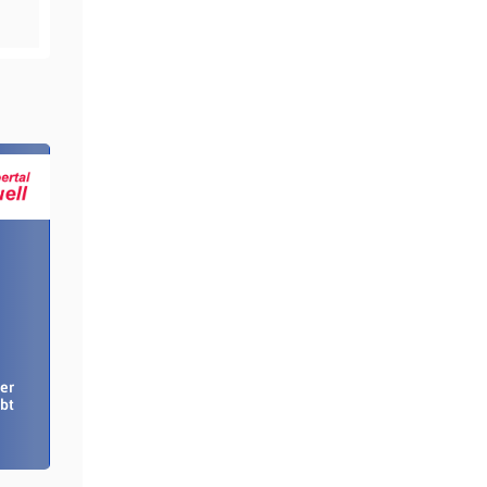
er
bt