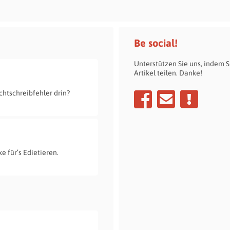
Tatverdächtige...
Be social!
Unterstützen Sie uns, indem S
Artikel teilen. Danke!
chtschreibfehler drin?
e für’s Edietieren.