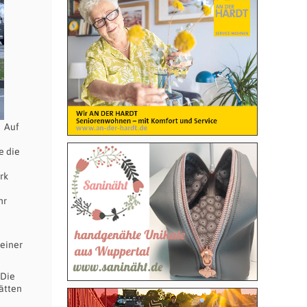
Auf
e die
rk
hr
 einer
 Die
ätten