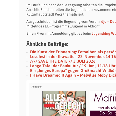
Im Laufe und nach der Begegnung arbeiten die Projektt
Anschließend erstellen die Jugendlichen zusammen eine
Kulturhauptstadt Pécs thematisiert.
Ausgeschrieben ist die Begenung vom Verein
djo – De
Mittelndes EU-Programms „Jugend in Aktion“
Einen Flyer mit Anmeldung gibt es beim
Jugendring Wup
Ähnliche Beiträge:
Die Kunst der Erinnerung: Fotoalben als persö
Lesefest in der Krawatte - 22. November, 14-1
//// SAVE THE DATE // 3. JULI 2026
Lange Tafel der Baukultur / 19. Juni, 11-18 U
Ein „Junges Europa“ gegen Großmacht-Willkür
I Have Dreamed It Again – Melvilles Moby Dic