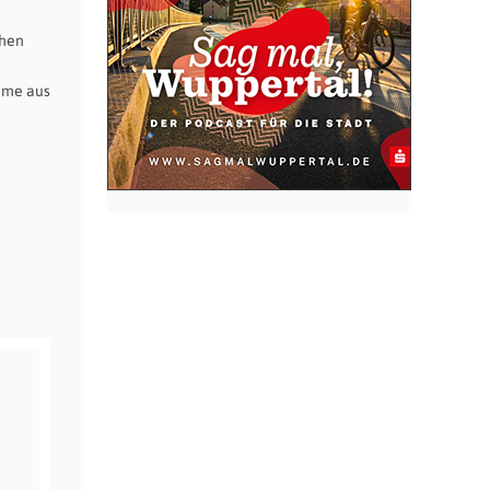
chen
hme aus