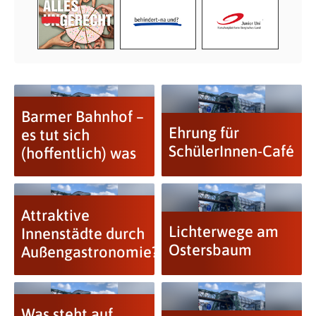
Barmer Bahnhof –
Ehrung für
es tut sich
SchülerInnen-Café
(hoffentlich) was
Attraktive
Lichterwege am
Innenstädte durch
Ostersbaum
Außengastronomie?
Was steht auf