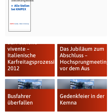
Stellenangebote:
»
Alle Stellen
bei KNIPEX
32. Passione
vivente –
Das Jubiläum zum
Italienische
Abschluss –
Karfreitagsprozession
Hochsprungmeeting
2012
vor dem Aus
Busfahrer
Gedenkfeier in der
überfallen
Kemna