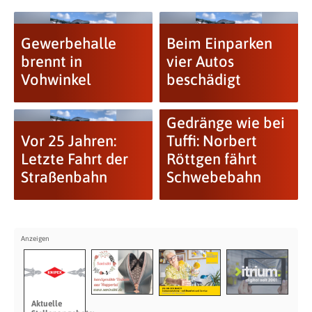
Gewerbehalle
Beim Einparken
brennt in
vier Autos
Vohwinkel
beschädigt
Gedränge wie bei
Vor 25 Jahren:
Tuffi: Norbert
Letzte Fahrt der
Röttgen fährt
Straßenbahn
Schwebebahn
Aktuelle