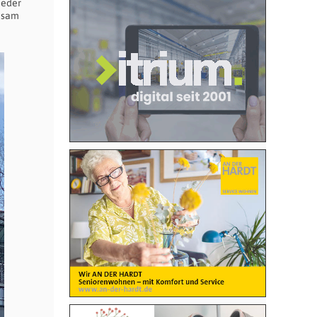
ieder
insam