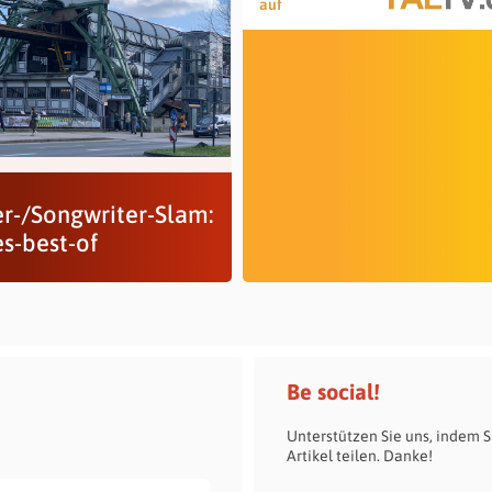
auf
er-/Songwriter-Slam:
es-best-of
Be social!
Unterstützen Sie uns, indem S
Artikel teilen. Danke!