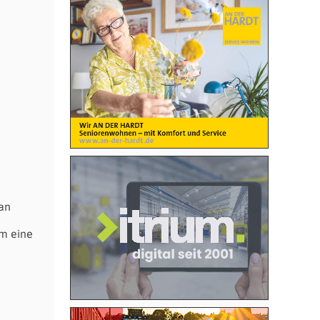
ian
um eine