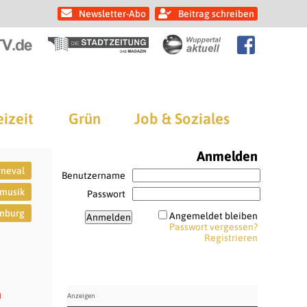
Newsletter-Abo
Beitrag schreiben
eizeit
Grün
Job & Soziales
Anmelden
rneval
Benutzername
musik
Passwort
nburg
Angemeldet bleiben
Passwort vergessen?
Registrieren
m