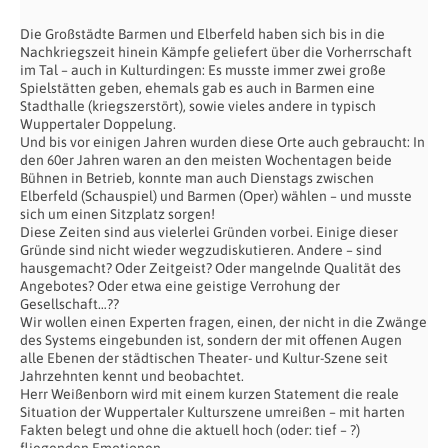
Die Großstädte Barmen und Elberfeld haben sich bis in die
Nachkriegszeit hinein Kämpfe geliefert über die Vorherrschaft
im Tal – auch in Kulturdingen: Es musste immer zwei große
Spielstätten geben, ehemals gab es auch in Barmen eine
Stadthalle (kriegszerstört), sowie vieles andere in typisch
Wuppertaler Doppelung.
Und bis vor einigen Jahren wurden diese Orte auch gebraucht: In
den 60er Jahren waren an den meisten Wochentagen beide
Bühnen in Betrieb, konnte man auch Dienstags zwischen
Elberfeld (Schauspiel) und Barmen (Oper) wählen – und musste
sich um einen Sitzplatz sorgen!
Diese Zeiten sind aus vielerlei Gründen vorbei. Einige dieser
Gründe sind nicht wieder wegzudiskutieren. Andere – sind
hausgemacht? Oder Zeitgeist? Oder mangelnde Qualität des
Angebotes? Oder etwa eine geistige Verrohung der
Gesellschaft…??
Wir wollen einen Experten fragen, einen, der nicht in die Zwänge
des Systems eingebunden ist, sondern der mit offenen Augen
alle Ebenen der städtischen Theater- und Kultur-Szene seit
Jahrzehnten kennt und beobachtet.
Herr Weißenborn wird mit einem kurzen Statement die reale
Situation der Wuppertaler Kulturszene umreißen – mit harten
Fakten belegt und ohne die aktuell hoch (oder: tief – ?)
fliegenden Emotionen.