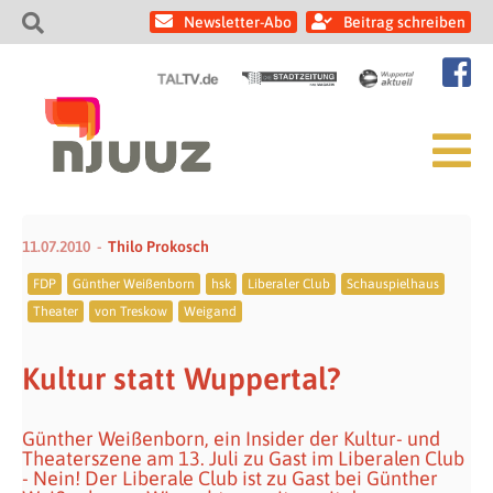
Newsletter-Abo
Beitrag schreiben
11.07.2010
Thilo Prokosch
FDP
Günther Weißenborn
hsk
Liberaler Club
Schauspielhaus
Theater
von Treskow
Weigand
Kultur statt Wuppertal?
Günther Weißenborn, ein Insider der Kultur- und
Theaterszene am 13. Juli zu Gast im Liberalen Club
- Nein! Der Liberale Club ist zu Gast bei Günther