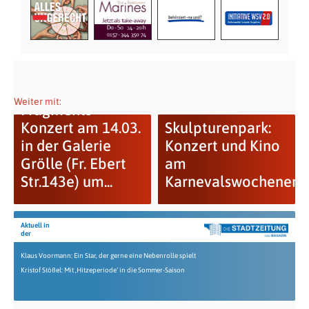
Weiter mit:
Fragments
Konzert am 14.03.
Skulpturenpark:
in der Galerie
Konzert und Kino
Grölle (Fr. Ebert
am
Str.143e) um...
Karnevalswochenend
Aktuell in
der
Klaus Voormann: Ein Star, der gerne eine Nebenrolle spielt
Kristof Stößel: Mit ‚Hitzeperiode‘ in die Sommer-Saison