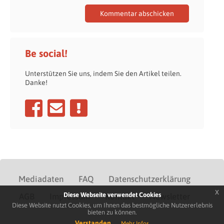
Be social!
Unterstützen Sie uns, indem Sie den Artikel teilen.
Danke!
Mediadaten
FAQ
Datenschutzerklärung
x
Diese Webseite verwendet Cookies
AGB
Impressum
Kontakt
Newsletter
Diese Website nutzt Cookies, um Ihnen das bestmögliche Nutzererlebnis
bieten zu können.
Verstanden
Mehr Infos