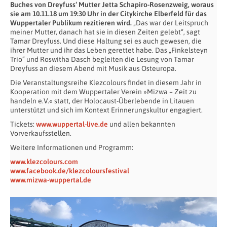
Buches von Dreyfuss‘ Mutter Jetta Schapiro-Rosenzweig, woraus
sie am 10.11.18 um 19:30 Uhr in der Citykirche Elberfeld für das
Wuppertaler Publikum rezitieren wird.
„Das war der Leitspruch
meiner Mutter, danach hat sie in diesen Zeiten gelebt“, sagt
Tamar Dreyfuss. Und diese Haltung sei es auch gewesen, die
ihrer Mutter und ihr das Leben gerettet habe. Das „Finkelsteyn
Trio“ und Roswitha Dasch begleiten die Lesung von Tamar
Dreyfuss an diesem Abend mit Musik aus Osteuropa.
Die Veranstaltungsreihe Klezcolours findet in diesem Jahr in
Kooperation mit dem Wuppertaler Verein »Mizwa – Zeit zu
handeln e.V.« statt, der Holocaust-Überlebende in Litauen
unterstützt und sich im Kontext Erinnerungskultur engagiert.
Tickets:
www.wuppertal-live.de
und allen bekannten
Vorverkaufsstellen.
Weitere Informationen und Programm:
www.klezcolours.com
www.facebook.de/klezcoloursfestival
www.mizwa-wuppertal.de