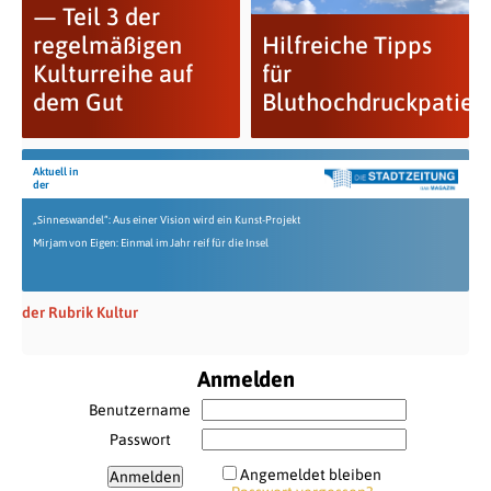
— Teil 3 der
regelmäßigen
Hilfreiche Tipps
Kulturreihe auf
für
dem Gut
Bluthochdruckpatien
Aktuell in
der
„Sinneswandel“: Aus einer Vision wird ein Kunst-Projekt
Mirjam von Eigen: Einmal im Jahr reif für die Insel
der Rubrik Kultur
Anmelden
Benutzername
Passwort
Angemeldet bleiben