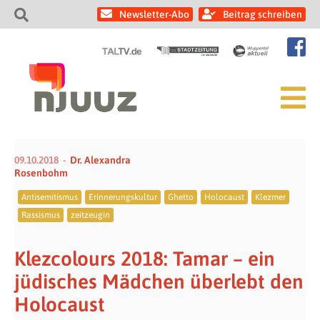
Newsletter-Abo
Beitrag schreiben
09.10.2018
Dr. Alexandra
Rosenbohm
Antisemitismus
Erinnerungskultur
Ghetto
Holocaust
Klezmer
Rassismus
zeitzeugin
Klezcolours 2018: Tamar – ein
jüdisches Mädchen überlebt den
Holocaust