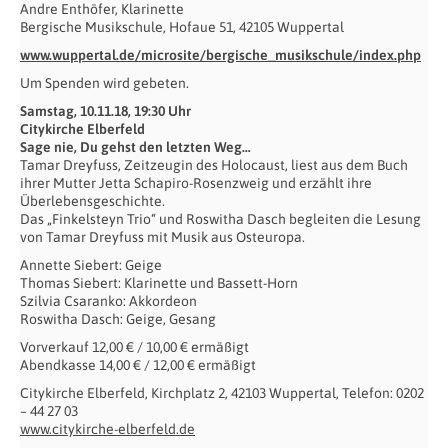
Andre Enthöfer, Klarinette
Bergische Musikschule, Hofaue 51, 42105 Wuppertal
www.wuppertal.de/microsite/bergische_musikschule/index.php
Um Spenden wird gebeten.
Samstag, 10.11.18, 19:30 Uhr
Citykirche Elberfeld
Sage nie, Du gehst den letzten Weg…
Tamar Dreyfuss, Zeitzeugin des Holocaust, liest aus dem Buch
ihrer Mutter Jetta Schapiro-Rosenzweig und erzählt ihre
Überlebensgeschichte.
Das „Finkelsteyn Trio“ und Roswitha Dasch begleiten die Lesung
von Tamar Dreyfuss mit Musik aus Osteuropa.
Annette Siebert: Geige
Thomas Siebert: Klarinette und Bassett-Horn
Szilvia Csaranko: Akkordeon
Roswitha Dasch: Geige, Gesang
Vorverkauf 12,00 € / 10,00 € ermäßigt
Abendkasse 14,00 € / 12,00 € ermäßigt
Citykirche Elberfeld, Kirchplatz 2, 42103 Wuppertal, Telefon: 0202
– 44 27 03
www.citykirche-elberfeld.de