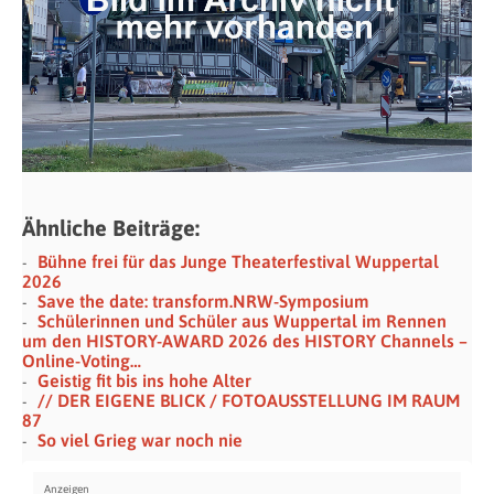
Ähnliche Beiträge:
Bühne frei für das Junge Theaterfestival Wuppertal
2026
Save the date: transform.NRW-Symposium
Schülerinnen und Schüler aus Wuppertal im Rennen
um den HISTORY-AWARD 2026 des HISTORY Channels –
Online-Voting…
Geistig fit bis ins hohe Alter
// DER EIGENE BLICK / FOTOAUSSTELLUNG IM RAUM
87
So viel Grieg war noch nie