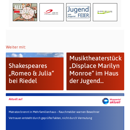
Weiter mit:
Musiktheaterstück
Shakespeares
„Displace Marilyn
„Romeo & Julia“
Monroe“ im Haus
bei Riedel
der Jugend...
Aktuell auf
Matratze brennt in Mehrfamilienhaus – Rauchmelder warnen Bewohner
Vertrauen entsteht durch geprüfte Fakten, nicht durch Vermutung