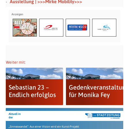
Ausstellung | >>>Mirke Mobility>>>
Weiter mit:
Sebastian 23 –
Gedenkveranstaltung
Endlich erfolglos
für Monika Fey
Aktuell in
der
„Sinneswandel“: Aus einer Vision wird ein Kunst-Projekt